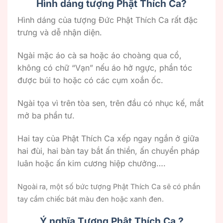
Hình dáng tượng Phật Thích Ca?
Hình dáng của tượng Đức Phật Thích Ca rất đặc
trưng và dễ nhận diện.
Ngài mặc áo cà sa hoặc áo choàng qua cổ,
không có chữ “Vạn” nếu áo hở ngực, phần tóc
được búi to hoặc có các cụm xoắn ốc.
Ngài tọa vì trên tòa sen, trên đầu có nhục kế, mắt
mở ba phần tư.
Hai tay của Phật Thích Ca xếp ngay ngắn ở giữa
hai đùi, hai bàn tay bắt ấn thiền, ấn chuyển pháp
luân hoặc ấn kim cương hiệp chưởng….
Ngoài ra, một số bức tượng Phật Thích Ca sẽ có phần
tay cầm chiếc bát màu đen hoặc xanh đen.
Ý nghĩa Tượng Phật Thích Ca ?