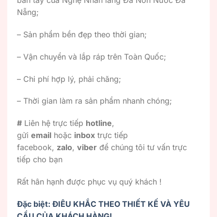
bàn tay của Nghệ Nhân làng Đá Non Nước Đà
Nẵng;
– Sản phẩm bền đẹp theo thời gian;
– Vận chuyển và lắp ráp trên Toàn Quốc;
– Chi phí hợp lý, phải chăng;
– Thời gian làm ra sản phẩm nhanh chóng;
#
Liên hệ trực tiếp
hotline
,
gửi
email
hoặc
inbox
trực tiếp
facebook,
zalo
,
viber
để chúng tôi tư vấn trực
tiếp cho bạn
Rất hân hạnh được phục vụ quý khách !
Đặc biệt: ĐIÊU KHẮC THEO THIẾT KẾ VÀ YÊU
CẦU CỦA KHÁCH HÀNG!