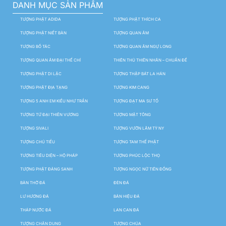
DANH MỤC SẢN PHẨM
TƯỢNG PHẬT ADIDA
TƯỢNG PHẬT THÍCH CA
TƯỢNG PHẬT NIẾT BÀN
TƯỢNG QUAN ÂM
TƯỢNG BỒ TÁC
TƯỢNG QUAN ÂM NGỰ LONG
TƯỢNG QUAN ÂM ĐẠI THẾ CHÍ
THIÊN THỦ THIÊN NHÃN – CHUẨN ĐỀ
TƯỢNG PHẬT DI LẶC
TƯỢNG THẬP BÁT LA HÁN
TƯỢNG PHẬT ĐỊA TẠNG
TƯỢNG KIM CANG
TƯỢNG 5 ANH EM KIỀU NHƯ TRẦN
TƯỢNG ĐẠT MA SƯ TỔ
TƯỢNG TỨ ĐẠI THIÊN VƯƠNG
TƯỢNG MẬT TÔNG
TƯỢNG SIVALI
TƯỢNG VƯỜN LÂM TỲ NY
TƯỢNG CHÚ TIỂU
TƯỢNG TAM THẾ PHẬT
TƯỢNG TIÊU DIỆN – HỘ PHÁP
TƯỢNG PHÚC LỘC THỌ
TƯỢNG PHẬT ĐẢNG SANH
TƯỢNG NGỌC NỮ TIÊN ĐỒNG
BÀN THỜ ĐÁ
ĐÈN ĐÁ
LƯ HƯƠNG ĐÁ
BẢN HIỆU ĐÁ
THÁP NƯỚC ĐÁ
LAN CAN ĐÁ
TƯỢNG CHÂN DUNG
TƯỢNG CHÚA