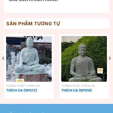
SẢN PHẨM TƯƠNG TỰ
TƯỢNG PHẬT THÍCH CA
TƯỢNG PHẬT THÍCH CA
THÍCH CA (SP072)
THÍCH CA (SP019)