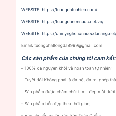
WEBSITE: https://tuongdatunhien.com/
WEBSITE: https://tuongdanonnuoc.net.vn/
WEBSITE: https://damynghenonnuocdanang.net
Email: tuongphatlongda9999@gmail.com
Các sản phẩm của chúng tôi cam kết:
– 100% đá nguyên khối và hoàn toàn tự nhiên;
– Tuyệt đối Không phải là đá bộ, đá rời ghép thà
– Sản phẩm được chăm chút tỉ mỉ, đẹp mắt dướ
– Sản phẩm bền đẹp theo thời gian;
– Vận chuyển và lắp ráp trên Toàn Quốc;