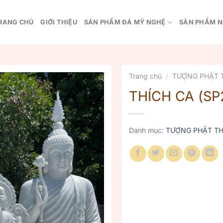
RANG CHỦ
GIỚI THIỆU
SẢN PHẨM ĐÁ MỸ NGHỆ
SẢN PHẨM N
Trang chủ
/
TƯỢNG PHẬT 
THÍCH CA (SP
Danh mục:
TƯỢNG PHẬT TH