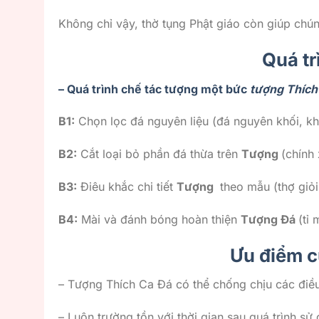
Không chỉ vậy, thờ tụng Phật giáo còn giúp chúng
Quá tr
– Quá trình chế tác tượng một bức
tượng Thích
B1:
Chọn lọc đá nguyên liệu (đá nguyên khối, k
B2:
Cắt loại bỏ phần đá thừa trên
Tượng
(chính 
B3:
Điêu khắc chi tiết
Tượng
theo mẫu (thợ giỏi
B4:
Mài và đánh bóng hoàn thiện
Tượng Đá
(tỉ 
Ưu điểm c
– Tượng Thích Ca Đá có thể chống chịu các điều
– Luôn trường tồn với thời gian sau quá trình sử 