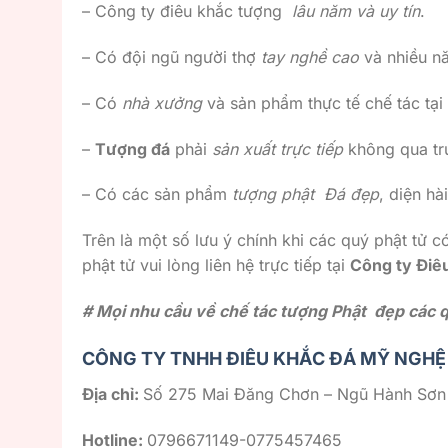
– Công ty điêu khắc tượng
lâu năm và uy tín
.
– Có đội ngũ người thợ
tay nghề cao
và nhiều 
– Có
nhà xưởng
và sản phẩm thực tế chế tác tại
–
Tượng đá
phải
sản xuất trực tiếp
không qua tr
– Có các sản phẩm
tượng phật Đá đẹp
, diện hà
Trên là một số lưu ý chính khi các quý phật tử 
phật tử vui lòng liên hệ trực tiếp tại
Công ty Điê
# Mọi nhu cầu về chế tác tượng Phật đẹp các qu
CÔNG TY TNHH ĐIÊU KHẮC ĐÁ MỸ NGHỆ
Địa chỉ:
Số 275 Mai Đăng Chơn – Ngũ Hành Sơn
Hotline:
0796671149-0775457465