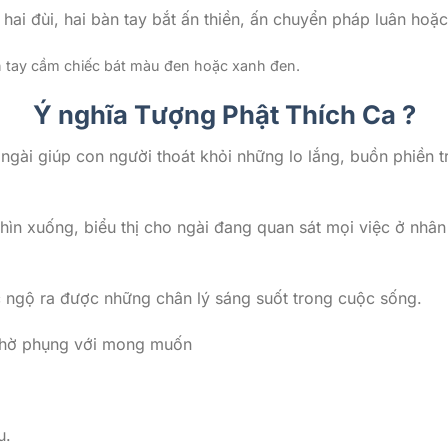
 hai đùi, hai bàn tay bắt ấn thiền, ấn chuyển pháp luân ho
n tay cầm chiếc bát màu đen hoặc xanh đen.
Ý nghĩa Tượng Phật Thích Ca ?
 ngài giúp con người thoát khỏi những lo lắng, buồn phiền 
ìn xuống, biểu thị cho ngài đang quan sát mọi việc ở nhâ
ác ngộ ra được những chân lý sáng suốt trong cuộc sống.
 thờ phụng với mong muốn
u.