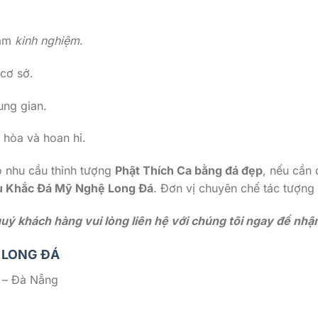
năm
kinh nghiệm
.
 cơ sở.
ung gian.
i hòa và hoan hỉ.
có nhu cầu thỉnh tượng
Phật Thích Ca bằng đá đẹp
, nếu cần 
u Khắc Đá Mỹ Nghệ Long Đá
. Đơn vị chuyên chế tác tượng 
ý khách hàng vui lòng liên hệ với chúng tôi ngay để nhận 
 LONG ĐÁ
 – Đà Nẵng