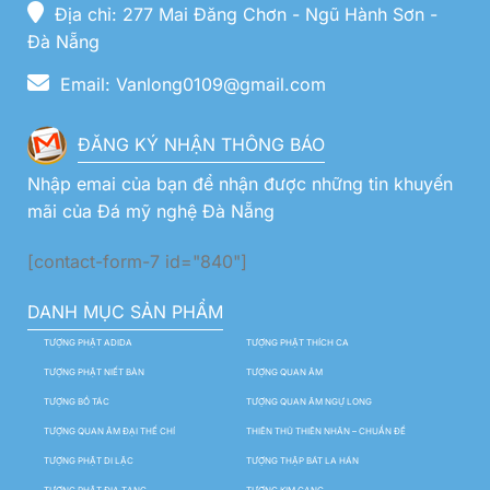
Địa chỉ: 277 Mai Đăng Chơn - Ngũ Hành Sơn -
Đà Nẵng
Email: Vanlong0109@gmail.com
ĐĂNG KÝ NHẬN THÔNG BÁO
Nhập emai của bạn để nhận được những tin khuyến
mãi của Đá mỹ nghệ Đà Nẵng
[contact-form-7 id="840"]
DANH MỤC SẢN PHẨM
TƯỢNG PHẬT ADIDA
TƯỢNG PHẬT THÍCH CA
TƯỢNG PHẬT NIẾT BÀN
TƯỢNG QUAN ÂM
TƯỢNG BỒ TÁC
TƯỢNG QUAN ÂM NGỰ LONG
TƯỢNG QUAN ÂM ĐẠI THẾ CHÍ
THIÊN THỦ THIÊN NHÃN – CHUẨN ĐỀ
TƯỢNG PHẬT DI LẶC
TƯỢNG THẬP BÁT LA HÁN
TƯỢNG PHẬT ĐỊA TẠNG
TƯỢNG KIM CANG