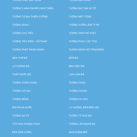
TƯỢNG 5 ANH EM KIỀU NHƯ TRẦN
TƯỢNG ĐẠT MA SƯ TỔ
TƯỢNG TỨ ĐẠI THIÊN VƯƠNG
TƯỢNG MẬT TÔNG
TƯỢNG SIVALI
TƯỢNG VƯỜN LÂM TỲ NY
TƯỢNG CHÚ TIỂU
TƯỢNG TAM THẾ PHẬT
TƯỢNG TIÊU DIỆN – HỘ PHÁP
TƯỢNG PHÚC LỘC THỌ
TƯỢNG PHẬT ĐẢNG SANH
TƯỢNG NGỌC NỮ TIÊN ĐỒNG
BÀN THỜ ĐÁ
ĐÈN ĐÁ
LƯ HƯƠNG ĐÁ
BẢN HIỆU ĐÁ
THÁP NƯỚC ĐÁ
LAN CAN ĐÁ
TƯỢNG CHÂN DUNG
TƯỢNG CHÚA
TƯỢNG CÔ GÁI
TƯỢNG VOI ĐÁ
TƯỢNG RỒNG
TƯỢNG CÁ HEO
ĐÀI PHUN NƯỚC
LƯ HƯƠNG, ĐÈN BÀN, ĐÁ
TƯỢNG SƯ TỬ
TƯỢNG TỲ HƯU ĐÁ
TÙY HƯU PHONG THỦY
TƯỢNG LÂN NGHÊ ĐÁ
ĐÈN SÂN VƯỜN
SẢN PHẨM MỚI