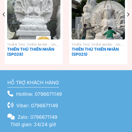
THIÊN THỦ THIÊN NHÃN - CHUẨN ĐỀ
THIÊN THỦ THIÊN NHÃN - CHUẨN ĐỀ
THIÊN THỦ THIÊN NHÃN
THIÊN THỦ THIÊN NHÃN
(SP028)
(SP025)
HỖ TRỢ KHÁCH HÀNG
Hotline: 0796671149
Viber: 0796671149
Zalo: 0796671149
Thời gian: 24/24 giờ