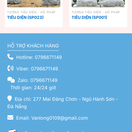
TƯỢNG TIÊU DIỆN - HỘ PHÁP
TƯỢNG TIÊU DIỆN - HỘ PHÁP
TIÊU DIỆN (SP023)
TIÊU DIỆN (SP001)
HỖ TRỢ KHÁCH HÀNG
Hotline: 0796671149
Viber: 0796671149
Zalo: 0796671149
Thời gian: 24/24 giờ
Địa chỉ: 277 Mai Đăng Chơn - Ngũ Hành Sơn -
Đà Nẵng
Email: Vanlong0109@gmail.com