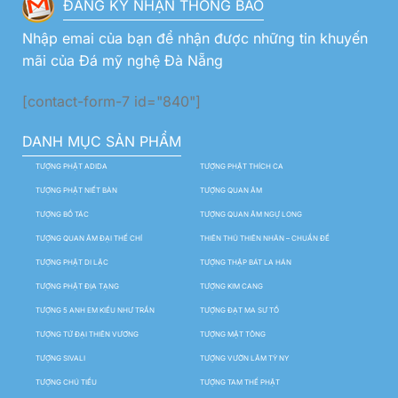
ĐĂNG KÝ NHẬN THÔNG BÁO
Nhập emai của bạn để nhận được những tin khuyến
mãi của Đá mỹ nghệ Đà Nẵng
[contact-form-7 id="840"]
DANH MỤC SẢN PHẨM
TƯỢNG PHẬT ADIDA
TƯỢNG PHẬT THÍCH CA
TƯỢNG PHẬT NIẾT BÀN
TƯỢNG QUAN ÂM
TƯỢNG BỒ TÁC
TƯỢNG QUAN ÂM NGỰ LONG
TƯỢNG QUAN ÂM ĐẠI THẾ CHÍ
THIÊN THỦ THIÊN NHÃN – CHUẨN ĐỀ
TƯỢNG PHẬT DI LẶC
TƯỢNG THẬP BÁT LA HÁN
TƯỢNG PHẬT ĐỊA TẠNG
TƯỢNG KIM CANG
TƯỢNG 5 ANH EM KIỀU NHƯ TRẦN
TƯỢNG ĐẠT MA SƯ TỔ
TƯỢNG TỨ ĐẠI THIÊN VƯƠNG
TƯỢNG MẬT TÔNG
TƯỢNG SIVALI
TƯỢNG VƯỜN LÂM TỲ NY
TƯỢNG CHÚ TIỂU
TƯỢNG TAM THẾ PHẬT