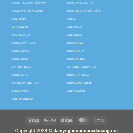
TƯỢNG TIÊU DIỆN – HỘ PHÁP
TƯỢNG PHÚC LỘC THỌ
TƯỢNG PHẬT ĐẢNG SANH
TƯỢNG NGỌC NỮ TIÊN ĐỒNG
BÀN THỜ ĐÁ
ĐÈN ĐÁ
LƯ HƯƠNG ĐÁ
BẢN HIỆU ĐÁ
THÁP NƯỚC ĐÁ
LAN CAN ĐÁ
TƯỢNG CHÂN DUNG
TƯỢNG CHÚA
TƯỢNG CÔ GÁI
TƯỢNG VOI ĐÁ
TƯỢNG RỒNG
TƯỢNG CÁ HEO
ĐÀI PHUN NƯỚC
LƯ HƯƠNG, ĐÈN BÀN, ĐÁ
TƯỢNG SƯ TỬ
TƯỢNG TỲ HƯU ĐÁ
TÙY HƯU PHONG THỦY
TƯỢNG LÂN NGHÊ ĐÁ
ĐÈN SÂN VƯỜN
SẢN PHẨM MỚI
SẢN PHẨM NỔI BẬT
Copyright 2026 ©
damynghenonnuocdanang.net