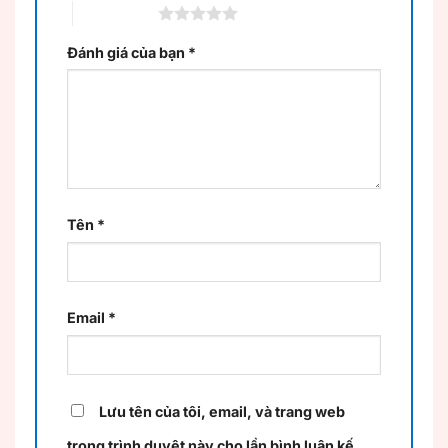
5 trên 5 sao
Đánh giá của bạn
*
Tên
*
Email
*
Lưu tên của tôi, email, và trang web
trong trình duyệt này cho lần bình luận kế