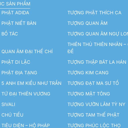
ỤC SẢN PHẨM
 PHẬT ADIDA
TƯỢNG PHẬT THÍCH CA
PHẬT NIẾT BÀN
TƯỢNG QUAN ÂM
 BỒ TÁC
TƯỢNG QUAN ÂM NGỰ LO
THIÊN THỦ THIÊN NHÃN –
QUAN ÂM ĐẠI THẾ CHÍ
ĐỀ
PHẬT DI LẶC
TƯỢNG THẬP BÁT LA HÁN
 PHẬT ĐỊA TẠNG
TƯỢNG KIM CANG
5 ANH EM KIỀU NHƯ TRẦN
TƯỢNG ĐẠT MA SƯ TỔ
TỨ ĐẠI THIÊN VƯƠNG
TƯỢNG MẬT TÔNG
SIVALI
TƯỢNG VƯỜN LÂM TỲ NY
 CHÚ TIỂU
TƯỢNG TAM THẾ PHẬT
TIÊU DIỆN – HỘ PHÁP
TƯỢNG PHÚC LỘC THỌ