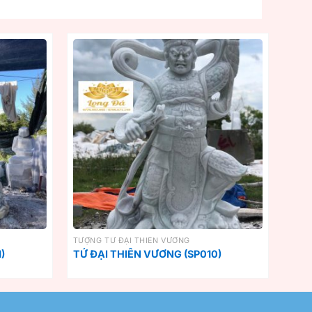
TƯỢNG TỨ ĐẠI THIÊN VƯƠNG
)
TỨ ĐẠI THIÊN VƯƠNG (SP010)