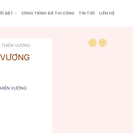
ỔI BẬT
CÔNG TRÌNH ĐÃ THI CÔNG
TIN TỨC
LIÊN HỆ
I THIÊN VƯƠNG
N VƯƠNG
THIÊN VƯƠNG