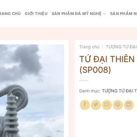
RANG CHỦ
GIỚI THIỆU
SẢN PHẨM ĐÁ MỸ NGHỆ
SẢN PHẨM N
Trang chủ
/
TƯỢNG TỨ ĐẠ
TỨ ĐẠI THIÊ
(SP008)
Danh mục:
TƯỢNG TỨ ĐẠI 