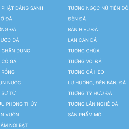
 PHẬT ĐẢNG SANH
TƯỢNG NGỌC NỮ TIÊN Đ
HỜ ĐÁ
ĐÈN ĐÁ
ƠNG ĐÁ
BẢN HIỆU ĐÁ
NƯỚC ĐÁ
LAN CAN ĐÁ
 CHÂN DUNG
TƯỢNG CHÚA
 CÔ GÁI
TƯỢNG VOI ĐÁ
 RỒNG
TƯỢNG CÁ HEO
HUN NƯỚC
LƯ HƯƠNG, ĐÈN BÀN, ĐÁ
 SƯ TỬ
TƯỢNG TỲ HƯU ĐÁ
ƯU PHONG THỦY
TƯỢNG LÂN NGHÊ ĐÁ
ÂN VƯỜN
SẢN PHẨM MỚI
ẨM NỔI BẬT