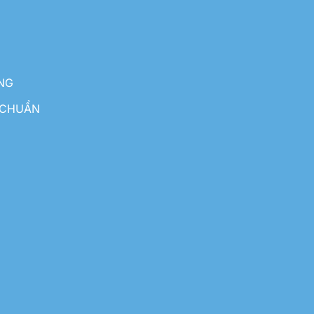
NG
 CHUẨN