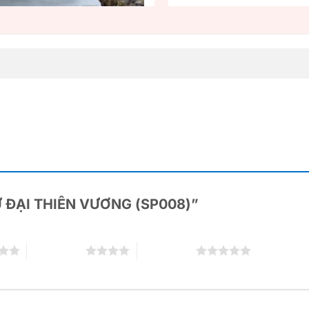
“TỨ ĐẠI THIÊN VƯƠNG (SP008)”
4 trên 5 sao
5 trên 5 sao