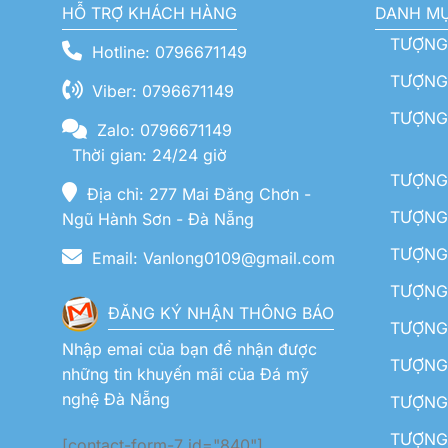
HỖ TRỢ KHÁCH HÀNG
DANH M
TƯỢNG
Hotline: 0796671149
TƯỢNG 
Viber: 0796671149
TƯỢNG
Zalo: 0796671149
Thời gian: 24/24 giờ
TƯỢNG 
Địa chỉ: 277 Mai Đăng Chơn -
TƯỢNG 
Ngũ Hành Sơn - Đà Nẵng
TƯỢNG
Email: Vanlong0109@gmail.com
TƯỢNG 
ĐĂNG KÝ NHẬN THÔNG BÁO
TƯỢNG 
Nhập emai của bạn để nhận được
TƯỢNG 
những tin khuyến mãi của Đá mỹ
nghệ Đà Nẵng
TƯỢNG
TƯỢNG 
[contact-form-7 id="840"]