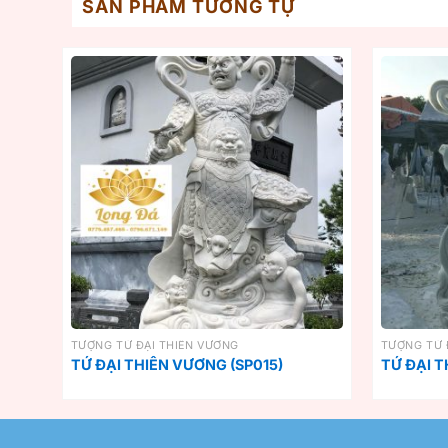
SẢN PHẨM TƯƠNG TỰ
TƯỢNG TỨ ĐẠI THIÊN VƯƠNG
TƯỢNG TỨ 
TỨ ĐẠI THIÊN VƯƠNG (SP015)
TỨ ĐẠI T