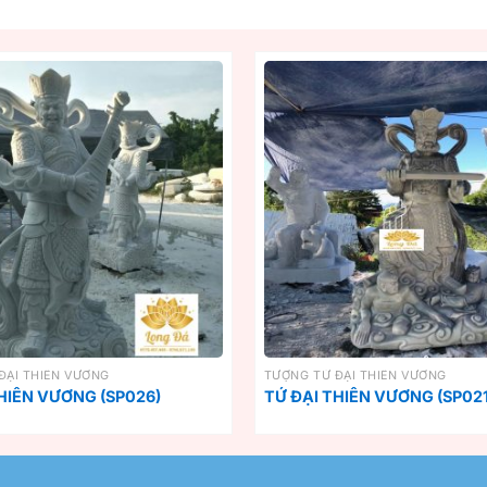
ĐẠI THIÊN VƯƠNG
TƯỢNG TỨ ĐẠI THIÊN VƯƠNG
HIÊN VƯƠNG (SP026)
TỨ ĐẠI THIÊN VƯƠNG (SP021