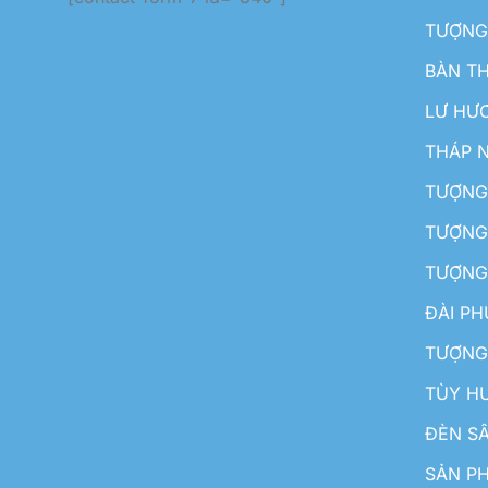
TƯỢNG
BÀN T
LƯ HƯ
THÁP 
TƯỢNG
TƯỢNG
TƯỢNG
ĐÀI P
TƯỢNG
TÙY H
ĐÈN S
SẢN PH