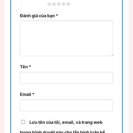
5 trên 5 sao
Đánh giá của bạn
*
Tên
*
Email
*
Lưu tên của tôi, email, và trang web
trong trình duyệt này cho lần bình luận kế