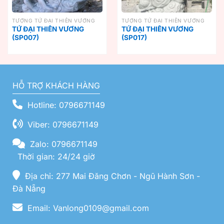
TƯỢNG TỨ ĐẠI THIÊN VƯƠNG
TƯỢNG TỨ ĐẠI THIÊN VƯƠNG
TỨ ĐẠI THIÊN VƯƠNG
TỨ ĐẠI THIÊN VƯƠNG
(SP007)
(SP017)
HỖ TRỢ KHÁCH HÀNG
Hotline: 0796671149
Viber: 0796671149
Zalo: 0796671149
Thời gian: 24/24 giờ
Địa chỉ: 277 Mai Đăng Chơn - Ngũ Hành Sơn -
Đà Nẵng
Email: Vanlong0109@gmail.com