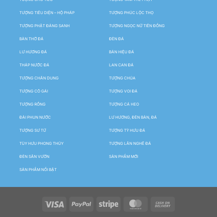
TƯỢNG TIÊU DIỆN – HỘ PHÁP
TƯỢNG PHÚC LỘC THỌ
TƯỢNG PHẬT ĐẢNG SANH
TƯỢNG NGỌC NỮ TIÊN ĐỒNG
BÀN THỜ ĐÁ
ĐÈN ĐÁ
LƯ HƯƠNG ĐÁ
BẢN HIỆU ĐÁ
THÁP NƯỚC ĐÁ
LAN CAN ĐÁ
TƯỢNG CHÂN DUNG
TƯỢNG CHÚA
TƯỢNG CÔ GÁI
TƯỢNG VOI ĐÁ
TƯỢNG RỒNG
TƯỢNG CÁ HEO
ĐÀI PHUN NƯỚC
LƯ HƯƠNG, ĐÈN BÀN, ĐÁ
TƯỢNG SƯ TỬ
TƯỢNG TỲ HƯU ĐÁ
TÙY HƯU PHONG THỦY
TƯỢNG LÂN NGHÊ ĐÁ
ĐÈN SÂN VƯỜN
SẢN PHẨM MỚI
SẢN PHẨM NỔI BẬT