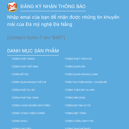
ĐĂNG KÝ NHẬN THÔNG BÁO
Nhập emai của bạn để nhận được những tin khuyến
mãi của Đá mỹ nghệ Đà Nẵng
[contact-form-7 id="840"]
DANH MỤC SẢN PHẨM
TƯỢNG PHẬT ADIDA
TƯỢNG PHẬT THÍCH CA
TƯỢNG PHẬT NIẾT BÀN
TƯỢNG QUAN ÂM
TƯỢNG BỒ TÁC
TƯỢNG QUAN ÂM NGỰ LONG
TƯỢNG QUAN ÂM ĐẠI THẾ CHÍ
THIÊN THỦ THIÊN NHÃN – CHUẨN ĐỀ
TƯỢNG PHẬT DI LẶC
TƯỢNG THẬP BÁT LA HÁN
TƯỢNG PHẬT ĐỊA TẠNG
TƯỢNG KIM CANG
TƯỢNG 5 ANH EM KIỀU NHƯ TRẦN
TƯỢNG ĐẠT MA SƯ TỔ
TƯỢNG TỨ ĐẠI THIÊN VƯƠNG
TƯỢNG MẬT TÔNG
TƯỢNG SIVALI
TƯỢNG VƯỜN LÂM TỲ NY
TƯỢNG CHÚ TIỂU
TƯỢNG TAM THẾ PHẬT