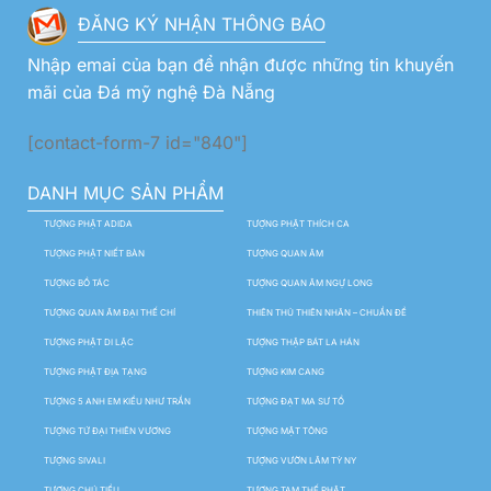
ĐĂNG KÝ NHẬN THÔNG BÁO
Nhập emai của bạn để nhận được những tin khuyến
mãi của Đá mỹ nghệ Đà Nẵng
[contact-form-7 id="840"]
DANH MỤC SẢN PHẨM
TƯỢNG PHẬT ADIDA
TƯỢNG PHẬT THÍCH CA
TƯỢNG PHẬT NIẾT BÀN
TƯỢNG QUAN ÂM
TƯỢNG BỒ TÁC
TƯỢNG QUAN ÂM NGỰ LONG
TƯỢNG QUAN ÂM ĐẠI THẾ CHÍ
THIÊN THỦ THIÊN NHÃN – CHUẨN ĐỀ
TƯỢNG PHẬT DI LẶC
TƯỢNG THẬP BÁT LA HÁN
TƯỢNG PHẬT ĐỊA TẠNG
TƯỢNG KIM CANG
TƯỢNG 5 ANH EM KIỀU NHƯ TRẦN
TƯỢNG ĐẠT MA SƯ TỔ
TƯỢNG TỨ ĐẠI THIÊN VƯƠNG
TƯỢNG MẬT TÔNG
TƯỢNG SIVALI
TƯỢNG VƯỜN LÂM TỲ NY
TƯỢNG CHÚ TIỂU
TƯỢNG TAM THẾ PHẬT