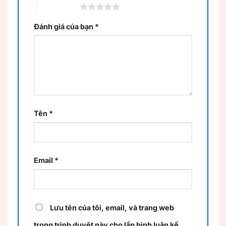
5 trên 5 sao
Đánh giá của bạn
*
Tên
*
Email
*
Lưu tên của tôi, email, và trang web
trong trình duyệt này cho lần bình luận kế