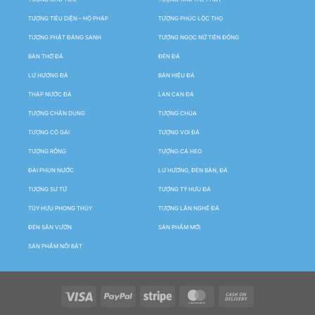
TƯỢNG TIÊU DIỆN – HỘ PHÁP
TƯỢNG PHÚC LỘC THỌ
TƯỢNG PHẬT ĐẢNG SANH
TƯỢNG NGỌC NỮ TIÊN ĐỒNG
BÀN THỜ ĐÁ
ĐÈN ĐÁ
LƯ HƯƠNG ĐÁ
BẢN HIỆU ĐÁ
THÁP NƯỚC ĐÁ
LAN CAN ĐÁ
TƯỢNG CHÂN DUNG
TƯỢNG CHÚA
TƯỢNG CÔ GÁI
TƯỢNG VOI ĐÁ
TƯỢNG RỒNG
TƯỢNG CÁ HEO
ĐÀI PHUN NƯỚC
LƯ HƯƠNG, ĐÈN BÀN, ĐÁ
TƯỢNG SƯ TỬ
TƯỢNG TỲ HƯU ĐÁ
TÙY HƯU PHONG THỦY
TƯỢNG LÂN NGHÊ ĐÁ
ĐÈN SÂN VƯỜN
SẢN PHẨM MỚI
SẢN PHẨM NỔI BẬT