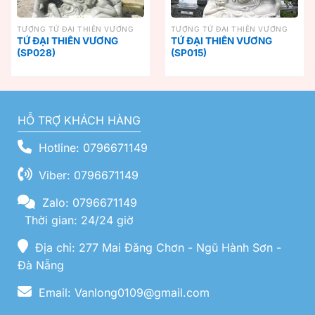
TƯỢNG TỨ ĐẠI THIÊN VƯƠNG
TƯỢNG TỨ ĐẠI THIÊN VƯƠNG
TỨ ĐẠI THIÊN VƯƠNG
TỨ ĐẠI THIÊN VƯƠNG
(SP028)
(SP015)
HỖ TRỢ KHÁCH HÀNG
Hotline: 0796671149
Viber: 0796671149
Zalo: 0796671149
Thời gian: 24/24 giờ
Địa chỉ: 277 Mai Đăng Chơn - Ngũ Hành Sơn -
Đà Nẵng
Email: Vanlong0109@gmail.com