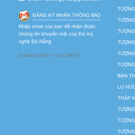
TƯỢNG 
ĐĂNG KÝ NHẬN THÔNG BÁO
TƯỢNG 
Nhập emai của bạn để nhận được
TƯỢNG 
những tin khuyến mãi của Đá mỹ
nghệ Đà Nẵng
TƯỢNG
TƯỢNG 
[contact-form-7 id="840"]
TƯỢNG
BÀN T
LƯ HƯ
THÁP 
TƯỢNG
TƯỢNG
TƯỢNG