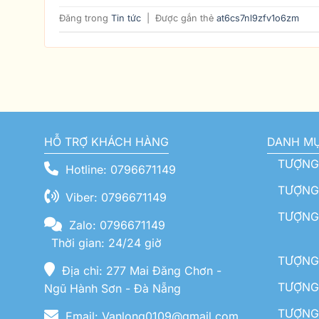
Đăng trong
Tin tức
|
Được gắn thẻ
at6cs7nl9zfv1o6zm
HỖ TRỢ KHÁCH HÀNG
DANH M
TƯỢNG
Hotline: 0796671149
TƯỢNG 
Viber: 0796671149
TƯỢNG
Zalo: 0796671149
Thời gian: 24/24 giờ
TƯỢNG 
Địa chỉ: 277 Mai Đăng Chơn -
TƯỢNG 
Ngũ Hành Sơn - Đà Nẵng
TƯỢNG
Email: Vanlong0109@gmail.com