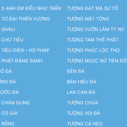
5 ANH EM KIỀU NHƯ TRẦN
TƯỢNG ĐẠT MA SƯ TỔ
TỨ ĐẠI THIÊN VƯƠNG
TƯỢNG MẬT TÔNG
SIVALI
TƯỢNG VƯỜN LÂM TỲ NY
 CHÚ TIỂU
TƯỢNG TAM THẾ PHẬT
TIÊU DIỆN – HỘ PHÁP
TƯỢNG PHÚC LỘC THỌ
 PHẬT ĐẢNG SANH
TƯỢNG NGỌC NỮ TIÊN Đ
HỜ ĐÁ
ĐÈN ĐÁ
ƠNG ĐÁ
BẢN HIỆU ĐÁ
NƯỚC ĐÁ
LAN CAN ĐÁ
 CHÂN DUNG
TƯỢNG CHÚA
 CÔ GÁI
TƯỢNG VOI ĐÁ
 RỒNG
TƯỢNG CÁ HEO