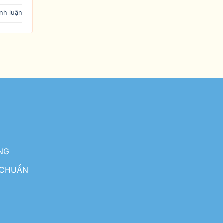
ình luận
NG
 CHUẨN