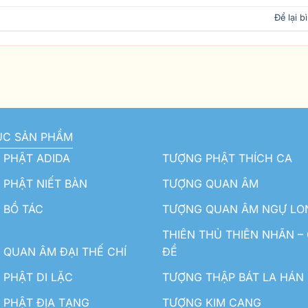
Để lại b
ỤC SẢN PHẨM
 PHẬT ADIDA
TƯỢNG PHẬT THÍCH CA
PHẬT NIẾT BÀN
TƯỢNG QUAN ÂM
 BỒ TÁC
TƯỢNG QUAN ÂM NGỰ LO
THIÊN THỦ THIÊN NHÃN –
QUAN ÂM ĐẠI THẾ CHÍ
ĐỀ
PHẬT DI LẶC
TƯỢNG THẬP BÁT LA HÁN
 PHẬT ĐỊA TẠNG
TƯỢNG KIM CANG