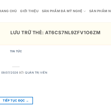
RANG CHỦ
GIỚI THIỆU
SẢN PHẨM ĐÁ MỸ NGHỆ
SẢN PHẨM N
LƯU TRỮ THẺ:
AT6CS7NL9ZFV1O6ZM
TIN TỨC
6dnwz4nqp248
O
09/07/2026
BỞI
QUẢN TRỊ VIÊN
TIẾP TỤC ĐỌC
→