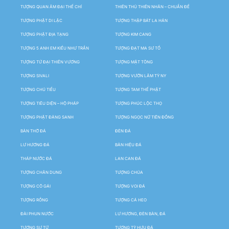
TƯỢNG QUAN ÂM ĐẠI THẾ CHÍ
THIÊN THỦ THIÊN NHÃN – CHUẨN ĐỀ
TƯỢNG PHẬT DI LẶC
TƯỢNG THẬP BÁT LA HÁN
TƯỢNG PHẬT ĐỊA TẠNG
TƯỢNG KIM CANG
TƯỢNG 5 ANH EM KIỀU NHƯ TRẦN
TƯỢNG ĐẠT MA SƯ TỔ
TƯỢNG TỨ ĐẠI THIÊN VƯƠNG
TƯỢNG MẬT TÔNG
TƯỢNG SIVALI
TƯỢNG VƯỜN LÂM TỲ NY
TƯỢNG CHÚ TIỂU
TƯỢNG TAM THẾ PHẬT
TƯỢNG TIÊU DIỆN – HỘ PHÁP
TƯỢNG PHÚC LỘC THỌ
TƯỢNG PHẬT ĐẢNG SANH
TƯỢNG NGỌC NỮ TIÊN ĐỒNG
BÀN THỜ ĐÁ
ĐÈN ĐÁ
LƯ HƯƠNG ĐÁ
BẢN HIỆU ĐÁ
THÁP NƯỚC ĐÁ
LAN CAN ĐÁ
TƯỢNG CHÂN DUNG
TƯỢNG CHÚA
TƯỢNG CÔ GÁI
TƯỢNG VOI ĐÁ
TƯỢNG RỒNG
TƯỢNG CÁ HEO
ĐÀI PHUN NƯỚC
LƯ HƯƠNG, ĐÈN BÀN, ĐÁ
TƯỢNG SƯ TỬ
TƯỢNG TỲ HƯU ĐÁ