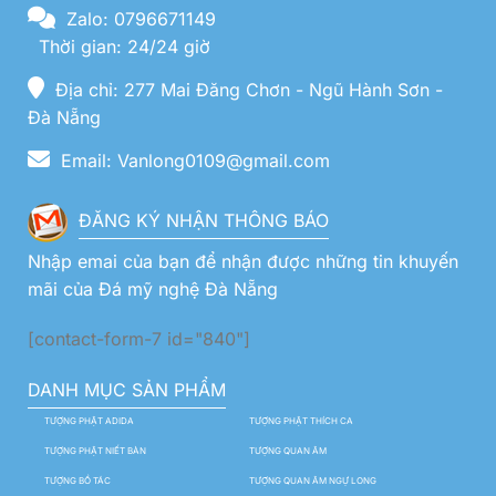
Zalo: 0796671149
Thời gian: 24/24 giờ
Địa chỉ: 277 Mai Đăng Chơn - Ngũ Hành Sơn -
Đà Nẵng
Email: Vanlong0109@gmail.com
ĐĂNG KÝ NHẬN THÔNG BÁO
Nhập emai của bạn để nhận được những tin khuyến
mãi của Đá mỹ nghệ Đà Nẵng
[contact-form-7 id="840"]
DANH MỤC SẢN PHẨM
TƯỢNG PHẬT ADIDA
TƯỢNG PHẬT THÍCH CA
TƯỢNG PHẬT NIẾT BÀN
TƯỢNG QUAN ÂM
TƯỢNG BỒ TÁC
TƯỢNG QUAN ÂM NGỰ LONG