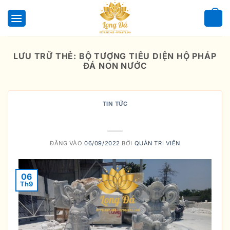
Bỏ
qua
0
nội
dung
LƯU TRỮ THẺ:
BỘ TƯỢNG TIÊU DIỆN HỘ PHÁP
ĐÁ NON NƯỚC
TIN TỨC
HỘ PHÁP
ĐĂNG VÀO
06/09/2022
BỞI
QUẢN TRỊ VIÊN
06
Th9