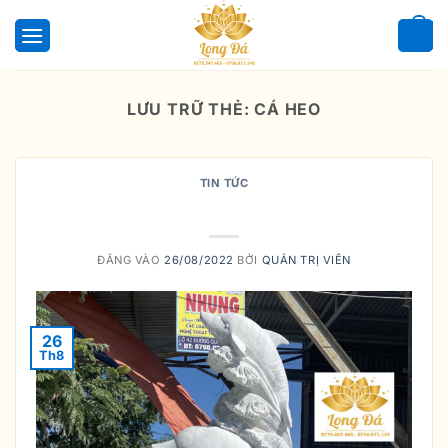
Bỏ
qua
0
nội
dung
LƯU TRỮ THẺ:
CÁ HEO
TIN TỨC
Cá heo
ĐĂNG VÀO
26/08/2022
BỞI
QUẢN TRỊ VIÊN
26
Th8