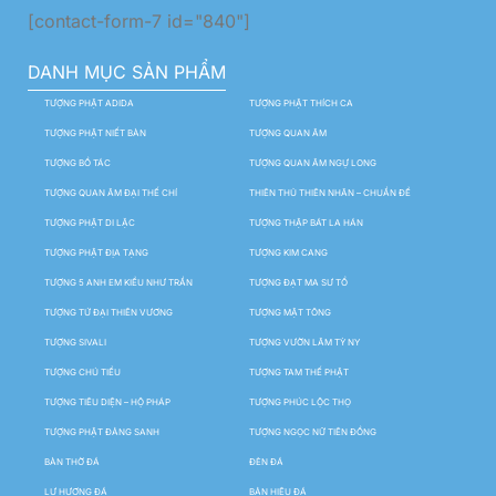
[contact-form-7 id="840"]
DANH MỤC SẢN PHẨM
TƯỢNG PHẬT ADIDA
TƯỢNG PHẬT THÍCH CA
TƯỢNG PHẬT NIẾT BÀN
TƯỢNG QUAN ÂM
TƯỢNG BỒ TÁC
TƯỢNG QUAN ÂM NGỰ LONG
TƯỢNG QUAN ÂM ĐẠI THẾ CHÍ
THIÊN THỦ THIÊN NHÃN – CHUẨN ĐỀ
TƯỢNG PHẬT DI LẶC
TƯỢNG THẬP BÁT LA HÁN
TƯỢNG PHẬT ĐỊA TẠNG
TƯỢNG KIM CANG
TƯỢNG 5 ANH EM KIỀU NHƯ TRẦN
TƯỢNG ĐẠT MA SƯ TỔ
TƯỢNG TỨ ĐẠI THIÊN VƯƠNG
TƯỢNG MẬT TÔNG
TƯỢNG SIVALI
TƯỢNG VƯỜN LÂM TỲ NY
TƯỢNG CHÚ TIỂU
TƯỢNG TAM THẾ PHẬT
TƯỢNG TIÊU DIỆN – HỘ PHÁP
TƯỢNG PHÚC LỘC THỌ
TƯỢNG PHẬT ĐẢNG SANH
TƯỢNG NGỌC NỮ TIÊN ĐỒNG
BÀN THỜ ĐÁ
ĐÈN ĐÁ
LƯ HƯƠNG ĐÁ
BẢN HIỆU ĐÁ