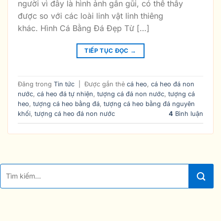
người vì đây là hình ảnh gần gũi, có thể thấy
được so với các loài linh vật linh thiêng
khác. Hình Cá Bằng Đá Đẹp Từ […]
TIẾP TỤC ĐỌC
→
Đăng trong
Tin tức
|
Được gắn thẻ
cá heo
,
cá heo đá non
nước
,
cá heo đá tự nhiện
,
tượng cá đá non nước
,
tượng cá
heo
,
tượng cá heo bằng đá
,
tượng cá heo bằng đá nguyên
khối
,
tượng cá heo đá non nước
4
Bình luận