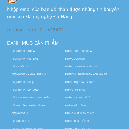
Nhập emai của bạn để nhận được những tin khuyến
mãi của Đá mỹ nghệ Đà Nẵng
[contact-form-7 id="840"]
DANH MỤC SẢN PHẨM
TƯỢNG PHẬT ADIDA
TƯỢNG PHẬT THÍCH CA
TƯỢNG PHẬT NIẾT BÀN
TƯỢNG QUAN ÂM
TƯỢNG BỒ TÁC
TƯỢNG QUAN ÂM NGỰ LONG
TƯỢNG QUAN ÂM ĐẠI THẾ CHÍ
THIÊN THỦ THIÊN NHÃN – CHUẨN ĐỀ
TƯỢNG PHẬT DI LẶC
TƯỢNG THẬP BÁT LA HÁN
TƯỢNG PHẬT ĐỊA TẠNG
TƯỢNG KIM CANG
TƯỢNG 5 ANH EM KIỀU NHƯ TRẦN
TƯỢNG ĐẠT MA SƯ TỔ
TƯỢNG TỨ ĐẠI THIÊN VƯƠNG
TƯỢNG MẬT TÔNG
TƯỢNG SIVALI
TƯỢNG VƯỜN LÂM TỲ NY
TƯỢNG CHÚ TIỂU
TƯỢNG TAM THẾ PHẬT
TƯỢNG TIÊU DIỆN – HỘ PHÁP
TƯỢNG PHÚC LỘC THỌ