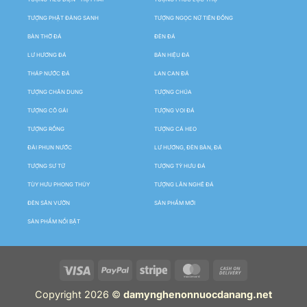
TƯỢNG PHẬT ĐẢNG SANH
TƯỢNG NGỌC NỮ TIÊN ĐỒNG
BÀN THỜ ĐÁ
ĐÈN ĐÁ
LƯ HƯƠNG ĐÁ
BẢN HIỆU ĐÁ
THÁP NƯỚC ĐÁ
LAN CAN ĐÁ
TƯỢNG CHÂN DUNG
TƯỢNG CHÚA
TƯỢNG CÔ GÁI
TƯỢNG VOI ĐÁ
TƯỢNG RỒNG
TƯỢNG CÁ HEO
ĐÀI PHUN NƯỚC
LƯ HƯƠNG, ĐÈN BÀN, ĐÁ
TƯỢNG SƯ TỬ
TƯỢNG TỲ HƯU ĐÁ
TÙY HƯU PHONG THỦY
TƯỢNG LÂN NGHÊ ĐÁ
ĐÈN SÂN VƯỜN
SẢN PHẨM MỚI
SẢN PHẨM NỔI BẬT
Copyright 2026 ©
damynghenonnuocdanang.net