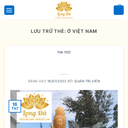
Bỏ
qua
0
nội
dung
LƯU TRỮ THẺ:
Ở VIỆT NAM
TIN TỨC
Mua Tượng Quan Âm Giá Rẻ Ở
Đâu?
ĐĂNG VÀO
16/07/2022
BỞI
QUẢN TRỊ VIÊN
16
Th7