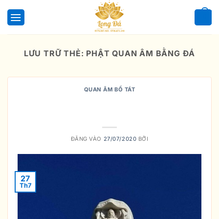
Bỏ
qua
0
nội
dung
LƯU TRỮ THẺ:
PHẬT QUAN ÂM BẰNG ĐÁ
QUAN ÂM BỒ TÁT
Thỉnh Tượng Quan Âm Đẹp Ở Đâu
?
ĐĂNG VÀO
27/07/2020
BỞI
27
Th7