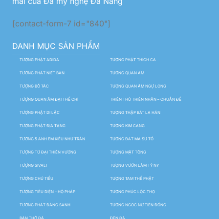
mãi của Đá mỹ nghệ Đà Nẵng
[contact-form-7 id="840"]
DANH MỤC SẢN PHẨM
TƯỢNG PHẬT ADIDA
TƯỢNG PHẬT THÍCH CA
TƯỢNG PHẬT NIẾT BÀN
TƯỢNG QUAN ÂM
TƯỢNG BỒ TÁC
TƯỢNG QUAN ÂM NGỰ LONG
TƯỢNG QUAN ÂM ĐẠI THẾ CHÍ
THIÊN THỦ THIÊN NHÃN – CHUẨN ĐỀ
TƯỢNG PHẬT DI LẶC
TƯỢNG THẬP BÁT LA HÁN
TƯỢNG PHẬT ĐỊA TẠNG
TƯỢNG KIM CANG
TƯỢNG 5 ANH EM KIỀU NHƯ TRẦN
TƯỢNG ĐẠT MA SƯ TỔ
TƯỢNG TỨ ĐẠI THIÊN VƯƠNG
TƯỢNG MẬT TÔNG
TƯỢNG SIVALI
TƯỢNG VƯỜN LÂM TỲ NY
TƯỢNG CHÚ TIỂU
TƯỢNG TAM THẾ PHẬT
TƯỢNG TIÊU DIỆN – HỘ PHÁP
TƯỢNG PHÚC LỘC THỌ
TƯỢNG PHẬT ĐẢNG SANH
TƯỢNG NGỌC NỮ TIÊN ĐỒNG
BÀN THỜ ĐÁ
ĐÈN ĐÁ