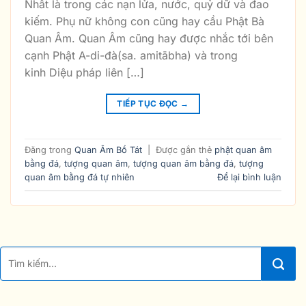
Nhất là trong các nạn lửa, nước, quỷ dữ và đao
kiếm. Phụ nữ không con cũng hay cầu Phật Bà
Quan Âm. Quan Âm cũng hay được nhắc tới bên
cạnh Phật A-di-đà(sa. amitābha) và trong
kinh Diệu pháp liên […]
TIẾP TỤC ĐỌC
→
Đăng trong
Quan Âm Bồ Tát
|
Được gắn thẻ
phật quan âm
bằng đá
,
tượng quan âm
,
tượng quan âm bằng đá
,
tượng
quan âm bằng đá tự nhiên
Để lại bình luận