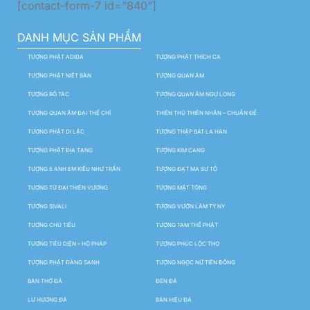
[contact-form-7 id="840"]
DANH MỤC SẢN PHẨM
TƯỢNG PHẬT ADIDA
TƯỢNG PHẬT THÍCH CA
TƯỢNG PHẬT NIẾT BÀN
TƯỢNG QUAN ÂM
TƯỢNG BỒ TÁC
TƯỢNG QUAN ÂM NGỰ LONG
TƯỢNG QUAN ÂM ĐẠI THẾ CHÍ
THIÊN THỦ THIÊN NHÃN – CHUẨN ĐỀ
TƯỢNG PHẬT DI LẶC
TƯỢNG THẬP BÁT LA HÁN
TƯỢNG PHẬT ĐỊA TẠNG
TƯỢNG KIM CANG
TƯỢNG 5 ANH EM KIỀU NHƯ TRẦN
TƯỢNG ĐẠT MA SƯ TỔ
TƯỢNG TỨ ĐẠI THIÊN VƯƠNG
TƯỢNG MẬT TÔNG
TƯỢNG SIVALI
TƯỢNG VƯỜN LÂM TỲ NY
TƯỢNG CHÚ TIỂU
TƯỢNG TAM THẾ PHẬT
TƯỢNG TIÊU DIỆN – HỘ PHÁP
TƯỢNG PHÚC LỘC THỌ
TƯỢNG PHẬT ĐẢNG SANH
TƯỢNG NGỌC NỮ TIÊN ĐỒNG
BÀN THỜ ĐÁ
ĐÈN ĐÁ
LƯ HƯƠNG ĐÁ
BẢN HIỆU ĐÁ