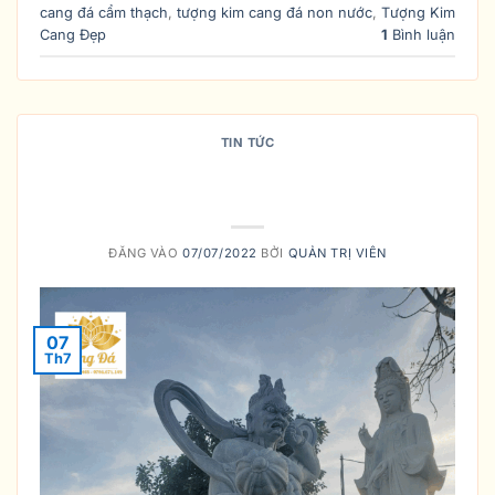
cang đá cẩm thạch
,
tượng kim cang đá non nước
,
Tượng Kim
Cang Đẹp
1
Bình luận
TIN TỨC
HỆ THỨ 2 – KHUYẾN THIỆN VÀ
TRỪNG ÁC
ĐĂNG VÀO
07/07/2022
BỞI
QUẢN TRỊ VIÊN
07
Th7