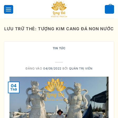
Bỏ
qua
0
nội
dung
LƯU TRỮ THẺ:
TƯỢNG KIM CANG ĐÁ NON NƯỚC
TIN TỨC
TƯỢNG KIM CANG
ĐĂNG VÀO
04/09/2022
BỞI
QUẢN TRỊ VIÊN
04
Th9