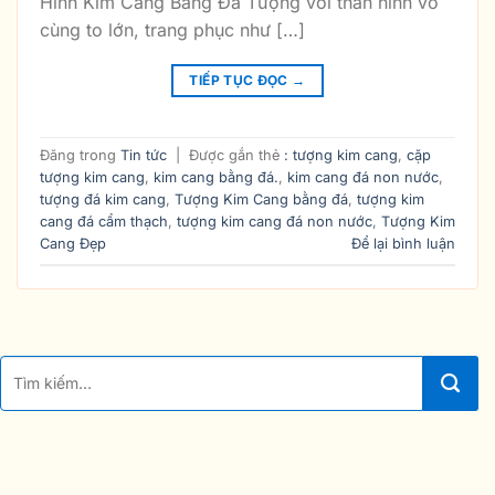
Hình Kim Cang Bằng Đá Tượng với thân hình vô
cùng to lớn, trang phục như […]
TIẾP TỤC ĐỌC
→
Đăng trong
Tin tức
|
Được gắn thẻ
: tượng kim cang
,
cặp
tượng kim cang
,
kim cang bằng đá.
,
kim cang đá non nước
,
tượng đá kim cang
,
Tượng Kim Cang bằng đá
,
tượng kim
cang đá cẩm thạch
,
tượng kim cang đá non nước
,
Tượng Kim
Cang Đẹp
Để lại bình luận