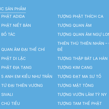
ỤC SẢN PHẨM
 PHẬT ADIDA
TƯỢNG PHẬT THÍCH CA
PHẬT NIẾT BÀN
TƯỢNG QUAN ÂM
 BỒ TÁC
TƯỢNG QUAN ÂM NGỰ LO
THIÊN THỦ THIÊN NHÃN –
QUAN ÂM ĐẠI THẾ CHÍ
ĐỀ
PHẬT DI LẶC
TƯỢNG THẬP BÁT LA HÁN
 PHẬT ĐỊA TẠNG
TƯỢNG KIM CANG
5 ANH EM KIỀU NHƯ TRẦN
TƯỢNG ĐẠT MA SƯ TỔ
TỨ ĐẠI THIÊN VƯƠNG
TƯỢNG MẬT TÔNG
SIVALI
TƯỢNG VƯỜN LÂM TỲ NY
 CHÚ TIỂU
TƯỢNG TAM THẾ PHẬT