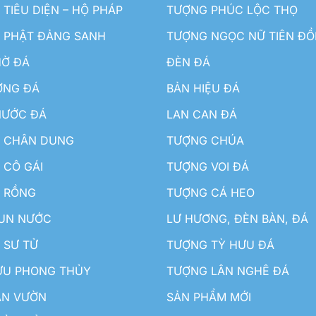
TIÊU DIỆN – HỘ PHÁP
TƯỢNG PHÚC LỘC THỌ
 PHẬT ĐẢNG SANH
TƯỢNG NGỌC NỮ TIÊN Đ
HỜ ĐÁ
ĐÈN ĐÁ
ƠNG ĐÁ
BẢN HIỆU ĐÁ
NƯỚC ĐÁ
LAN CAN ĐÁ
 CHÂN DUNG
TƯỢNG CHÚA
 CÔ GÁI
TƯỢNG VOI ĐÁ
 RỒNG
TƯỢNG CÁ HEO
HUN NƯỚC
LƯ HƯƠNG, ĐÈN BÀN, ĐÁ
 SƯ TỬ
TƯỢNG TỲ HƯU ĐÁ
ƯU PHONG THỦY
TƯỢNG LÂN NGHÊ ĐÁ
ÂN VƯỜN
SẢN PHẨM MỚI