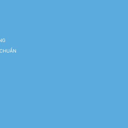
NG
 CHUẨN