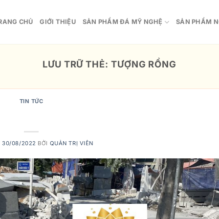
RANG CHỦ
GIỚI THIỆU
SẢN PHẨM ĐÁ MỸ NGHỆ
SẢN PHẨM N
LƯU TRỮ THẺ:
TƯỢNG RỒNG
TIN TỨC
ồng đá trong phong thủy
O
30/08/2022
BỞI
QUẢN TRỊ VIÊN