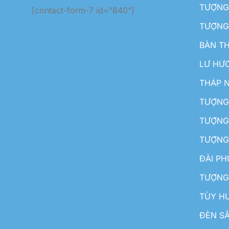
TƯỢNG 
[contact-form-7 id="840"]
TƯỢNG
BÀN T
LƯ HƯ
THÁP 
TƯỢNG
TƯỢNG
TƯỢNG
ĐÀI P
TƯỢNG
TÙY H
ĐÈN S