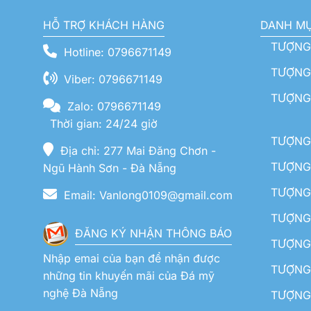
HỖ TRỢ KHÁCH HÀNG
DANH M
TƯỢNG
Hotline: 0796671149
TƯỢNG 
Viber: 0796671149
TƯỢNG
Zalo: 0796671149
Thời gian: 24/24 giờ
TƯỢNG 
Địa chỉ: 277 Mai Đăng Chơn -
TƯỢNG 
Ngũ Hành Sơn - Đà Nẵng
TƯỢNG
Email: Vanlong0109@gmail.com
TƯỢNG 
ĐĂNG KÝ NHẬN THÔNG BÁO
TƯỢNG 
Nhập emai của bạn để nhận được
TƯỢNG 
những tin khuyến mãi của Đá mỹ
nghệ Đà Nẵng
TƯỢNG