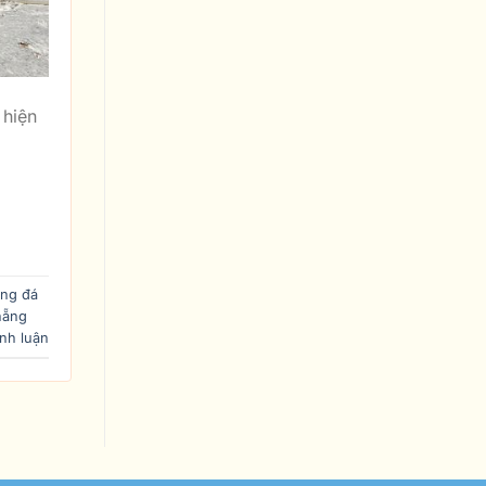
 hiện
ồng đá
nẵng
nh luận