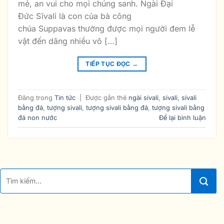
mẻ, an vui cho mọi chúng sanh. Ngài Đại
Đức Sīvali là con của bà công
chúa Suppavas thường được mọi người đem lễ
vật đến dâng nhiều vô […]
TIẾP TỤC ĐỌC
→
Đăng trong
Tin tức
|
Được gắn thẻ
ngài sivali
,
sivali
,
sivali
bằng đá
,
tượng sivali
,
tượng sivali bằng đá
,
tượng sivali bằng
đá non nước
Để lại bình luận