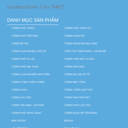
[contact-form-7 id="840"]
DANH MỤC SẢN PHẨM
TƯỢNG PHẬT ADIDA
TƯỢNG PHẬT THÍCH CA
TƯỢNG PHẬT NIẾT BÀN
TƯỢNG QUAN ÂM
TƯỢNG BỒ TÁC
TƯỢNG QUAN ÂM NGỰ LONG
TƯỢNG QUAN ÂM ĐẠI THẾ CHÍ
THIÊN THỦ THIÊN NHÃN – CHUẨN ĐỀ
TƯỢNG PHẬT DI LẶC
TƯỢNG THẬP BÁT LA HÁN
TƯỢNG PHẬT ĐỊA TẠNG
TƯỢNG KIM CANG
TƯỢNG 5 ANH EM KIỀU NHƯ TRẦN
TƯỢNG ĐẠT MA SƯ TỔ
TƯỢNG TỨ ĐẠI THIÊN VƯƠNG
TƯỢNG MẬT TÔNG
TƯỢNG SIVALI
TƯỢNG VƯỜN LÂM TỲ NY
TƯỢNG CHÚ TIỂU
TƯỢNG TAM THẾ PHẬT
TƯỢNG TIÊU DIỆN – HỘ PHÁP
TƯỢNG PHÚC LỘC THỌ
TƯỢNG PHẬT ĐẢNG SANH
TƯỢNG NGỌC NỮ TIÊN ĐỒNG
BÀN THỜ ĐÁ
ĐÈN ĐÁ