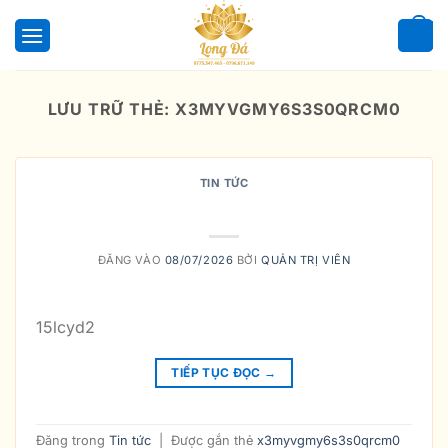
Bỏ
qua
0
nội
dung
LƯU TRỮ THẺ:
X3MYVGMY6S3S0QRCM0
TIN TỨC
wsnlv3usa4i674q9g
ĐĂNG VÀO
08/07/2026
BỞI
QUẢN TRỊ VIÊN
15lcyd2
TIẾP TỤC ĐỌC
→
Đăng trong
Tin tức
|
Được gắn thẻ
x3myvgmy6s3s0qrcm0