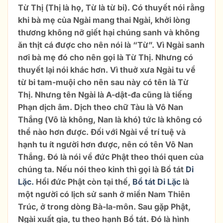
Từ Thị (Thị là họ, Từ là từ bi). Có thuyết nói rằng
khi bà mẹ của Ngài mang thai Ngài, khởi lòng
thương không nỡ giết hại chúng sanh và không
ăn thịt cá được cho nên nói là “Từ”. Vì Ngài sanh
nơi bà mẹ đó cho nên gọi là Từ Thị. Nhưng có
thuyết lại nói khác hơn. Vì thuở xưa Ngài tu về
từ bi tam-muội cho nên sau này có tên là Từ
Thị. Nhưng tên Ngài là A-dật-đa cũng là tiếng
Phạn dịch âm. Dịch theo chữ Tàu là Vô Nan
Thắng (Vô là không, Nan là khó) tức là không có
thể nào hơn được. Đối với Ngài về trí tuệ và
hạnh tu ít người hơn được, nên có tên Vô Nan
Thắng. Đó là nói về đức Phật theo thói quen của
chúng ta. Nếu nói theo kinh thì gọi là Bồ tát
Di
Lặc.
Hồi đức Phật còn tại thế,
Bồ tát Di Lặc
là
một người có lịch sử sanh ở miền Nam Thiên
Trúc, ở trong dòng Bà-la-môn. Sau gặp Phật,
Ngài xuất gia, tu theo hạnh Bồ tát. Đó là hình