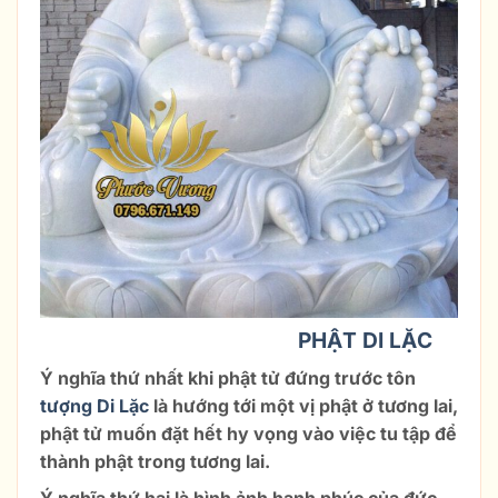
Ý NGHĨA HÌNH TƯỢNG
PHẬT DI LẶC
:
Ý nghĩa thứ nhất khi phật tử đứng trước tôn
tượng Di Lặc
là hướng tới một vị phật ở tương lai,
phật tử muốn đặt hết hy vọng vào việc tu tập để
thành phật trong tương lai.
Ý nghĩa thứ hai là hình ảnh hạnh phúc của đức