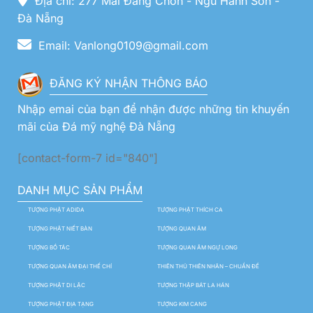
Địa chỉ: 277 Mai Đăng Chơn - Ngũ Hành Sơn -
Đà Nẵng
Email: Vanlong0109@gmail.com
ĐĂNG KÝ NHẬN THÔNG BÁO
Nhập emai của bạn để nhận được những tin khuyến
mãi của Đá mỹ nghệ Đà Nẵng
[contact-form-7 id="840"]
DANH MỤC SẢN PHẨM
TƯỢNG PHẬT ADIDA
TƯỢNG PHẬT THÍCH CA
TƯỢNG PHẬT NIẾT BÀN
TƯỢNG QUAN ÂM
TƯỢNG BỒ TÁC
TƯỢNG QUAN ÂM NGỰ LONG
TƯỢNG QUAN ÂM ĐẠI THẾ CHÍ
THIÊN THỦ THIÊN NHÃN – CHUẨN ĐỀ
TƯỢNG PHẬT DI LẶC
TƯỢNG THẬP BÁT LA HÁN
TƯỢNG PHẬT ĐỊA TẠNG
TƯỢNG KIM CANG