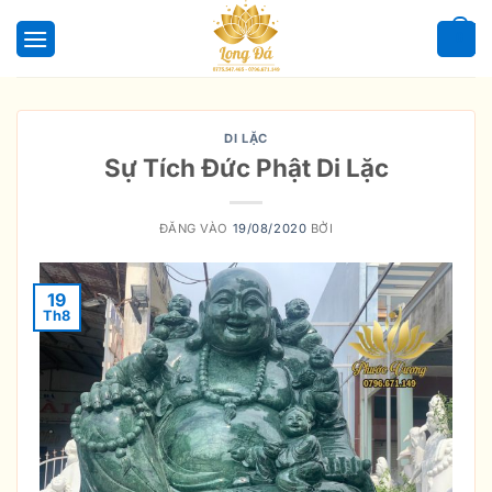
Bỏ
qua
0
nội
dung
DI LẶC
Sự Tích Đức Phật Di Lặc
ĐĂNG VÀO
19/08/2020
BỞI
19
Th8