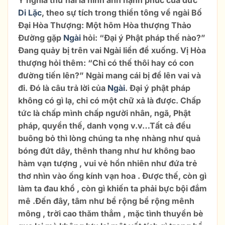
Di Lặc
, theo sự tích trong thiền tông về ngài Bố
Đại Hòa Thượng: Một hôm Hòa thượng Thảo
Đường gặp
Ngài
hỏi: “Đại ý Phật pháp thế nào?”
Đang quảy bị trên vai Ngài liền để xuống. Vị Hòa
thượng hỏi thêm: “Chỉ có thế thôi hay có con
đường tiến lên?” Ngài mang cái bị để lên vai và
đi. Đó là câu trả lời của
Ngài
. Đại ý phật pháp
không có gì lạ, chỉ có một chữ xả là được. Chấp
tức là chấp mình chấp người nhân, ngã, Phật
pháp, quyền thế, danh vọng v.v…Tất cả đều
buông bỏ thì lòng chúng ta nhẹ nhàng như quả
bóng đứt dây, thênh thang như hư không bao
hàm vạn tượng , vui vẻ hồn nhiên như đứa trẻ
thơ nhìn vào ống kính vạn hoa . Được thế, còn gì
làm ta đau khổ , còn gì khiến ta phải bực bội đắm
mê .Đến đây, tâm như bể rộng bể rộng mênh
mông , trời cao thăm thẳm , mặc tình thuyền bè