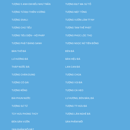
TƯỢNG 5 ANH EM KIỀU NHƯ TRẦN
TƯỢNG ĐẠT MA SƯ TỔ
TƯỢNG TỨ ĐẠI THIÊN VƯƠNG
TƯỢNG MẬT TÔNG
TƯỢNG SIVALI
TƯỢNG VƯỜN LÂM TỲ NY
TƯỢNG CHÚ TIỂU
TƯỢNG TAM THẾ PHẬT
TƯỢNG TIÊU DIỆN – HỘ PHÁP
TƯỢNG PHÚC LỘC THỌ
TƯỢNG PHẬT ĐẢNG SANH
TƯỢNG NGỌC NỮ TIÊN ĐỒNG
BÀN THỜ ĐÁ
ĐÈN ĐÁ
LƯ HƯƠNG ĐÁ
BẢN HIỆU ĐÁ
THÁP NƯỚC ĐÁ
LAN CAN ĐÁ
TƯỢNG CHÂN DUNG
TƯỢNG CHÚA
TƯỢNG CÔ GÁI
TƯỢNG VOI ĐÁ
TƯỢNG RỒNG
TƯỢNG CÁ HEO
ĐÀI PHUN NƯỚC
LƯ HƯƠNG, ĐÈN BÀN, ĐÁ
TƯỢNG SƯ TỬ
TƯỢNG TỲ HƯU ĐÁ
TÙY HƯU PHONG THỦY
TƯỢNG LÂN NGHÊ ĐÁ
ĐÈN SÂN VƯỜN
SẢN PHẨM MỚI
SẢN PHẨM NỔI BẬT