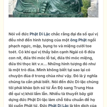
SỰ TÍCH ĐỨC PHẬT DI LẶC
Nói về đức
Phật Di Lặc
chắc rằng đại đa số quí vị
đều nhớ đến hình tượng của một
ông Phật
ngồi
phạch ngực, mập, bụng to và miệng cười toe
toét. Có khi quí vị thấy bên cạnh Ngài có 6 đứa
con nít, đứa thì móc lỗ tai, đứa thì móc miệng,
đứa thì thọc lét v.v… Những hình tượng đó như
là một trò đùa. Mình không biết tại sao lại có
chuyện đùa ở trong chùa như vậy. Đó là ý nghĩa
chúng ta cần phải biết. Nói đến đức Di-lặc chúng
tôi phải khảo lịch sử từ Ấn Độ sang Trung Hoa
để quí vị khỏi lầm lẫn. Nhiều tà thuyết bây giờ
dựng đức Phật Di-lặc làm chỗ tiêu chuẩn để họ
lôi cuốn Phật tử.
Đức
Phật Di Lặc
là tên dịch của