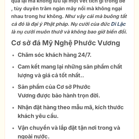
qua lại mà không lưu lại một vết tích gì trong bể
, tùy duyên trăm ngàn mây nổi mà không ngại
nhau trong hư không.
Như vậy cái mà buông tất
cả đó là đại ý Phật pháp. Nụ cười của đức
Di
Lặc
là nụ cười muôn thưở và không bao giờ biến đổi.
Cơ sở đá Mỹ Nghệ Phước Vương
Chăm sóc khách hàng 24/7.
Cam kết mang lại những
sản phẩm chất
lượng
và giá cả tốt nhất..
Sản phẩm của
Cơ sở Phước
Vương
được
bảo hành trọn đời.
Nhận đặt hàng theo
mẫu mã, kích thước
khách yêu cầu.
Vận chuyển và lắp đặt tận nơi
trong và
ngoài nước.