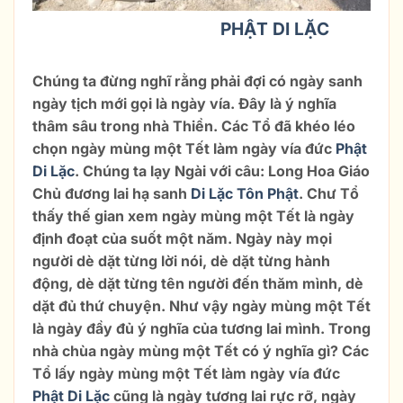
NHƯ VẬY NGÀY VÍA
PHẬT DI LẶC
LÀ
NGÀY VÍA GÌ?
Chúng ta đừng nghĩ rằng phải đợi có ngày sanh
ngày tịch mới gọi là ngày vía. Đây là ý nghĩa
thâm sâu trong nhà Thiền. Các Tổ đã khéo léo
chọn ngày mùng một Tết làm ngày vía đức
Phật
Di Lặc
. Chúng ta lạy Ngài với câu: Long Hoa Giáo
Chủ đương lai hạ sanh
Di Lặc Tôn Phật
. Chư Tổ
thấy thế gian xem ngày mùng một Tết là ngày
định đoạt của suốt một năm. Ngày này mọi
người dè dặt từng lời nói, dè dặt từng hành
động, dè dặt từng tên người đến thăm mình, dè
dặt đủ thứ chuyện. Như vậy ngày mùng một Tết
là ngày đầy đủ ý nghĩa của tương lai mình. Trong
nhà chùa ngày mùng một Tết có ý nghĩa gì? Các
Tổ lấy ngày mùng một Tết làm ngày vía đức
Phật Di Lặc
cũng là ngày tương lai rực rỡ, ngày