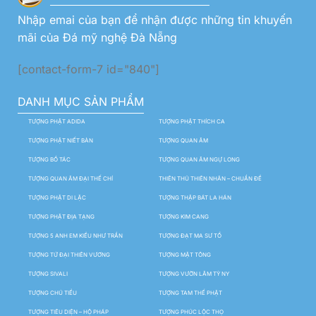
Nhập emai của bạn để nhận được những tin khuyến
mãi của Đá mỹ nghệ Đà Nẵng
[contact-form-7 id="840"]
DANH MỤC SẢN PHẨM
TƯỢNG PHẬT ADIDA
TƯỢNG PHẬT THÍCH CA
TƯỢNG PHẬT NIẾT BÀN
TƯỢNG QUAN ÂM
TƯỢNG BỒ TÁC
TƯỢNG QUAN ÂM NGỰ LONG
TƯỢNG QUAN ÂM ĐẠI THẾ CHÍ
THIÊN THỦ THIÊN NHÃN – CHUẨN ĐỀ
TƯỢNG PHẬT DI LẶC
TƯỢNG THẬP BÁT LA HÁN
TƯỢNG PHẬT ĐỊA TẠNG
TƯỢNG KIM CANG
TƯỢNG 5 ANH EM KIỀU NHƯ TRẦN
TƯỢNG ĐẠT MA SƯ TỔ
TƯỢNG TỨ ĐẠI THIÊN VƯƠNG
TƯỢNG MẬT TÔNG
TƯỢNG SIVALI
TƯỢNG VƯỜN LÂM TỲ NY
TƯỢNG CHÚ TIỂU
TƯỢNG TAM THẾ PHẬT
TƯỢNG TIÊU DIỆN – HỘ PHÁP
TƯỢNG PHÚC LỘC THỌ