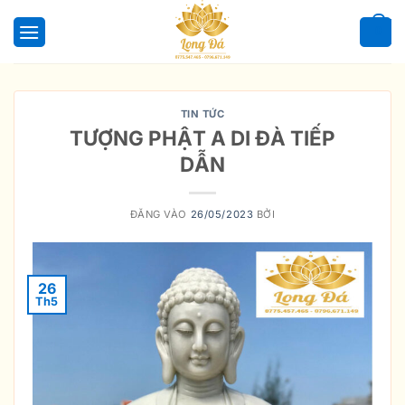
Bỏ
qua
0
nội
dung
TIN TỨC
TƯỢNG PHẬT A DI ĐÀ TIẾP
DẪN
ĐĂNG VÀO
26/05/2023
BỞI
26
Th5