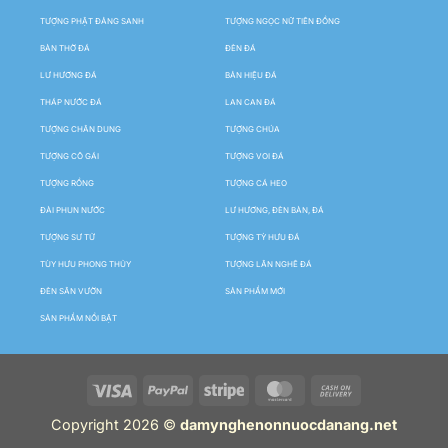
TƯỢNG PHẬT ĐẢNG SANH
TƯỢNG NGỌC NỮ TIÊN ĐỒNG
BÀN THỜ ĐÁ
ĐÈN ĐÁ
LƯ HƯƠNG ĐÁ
BẢN HIỆU ĐÁ
THÁP NƯỚC ĐÁ
LAN CAN ĐÁ
TƯỢNG CHÂN DUNG
TƯỢNG CHÚA
TƯỢNG CÔ GÁI
TƯỢNG VOI ĐÁ
TƯỢNG RỒNG
TƯỢNG CÁ HEO
ĐÀI PHUN NƯỚC
LƯ HƯƠNG, ĐÈN BÀN, ĐÁ
TƯỢNG SƯ TỬ
TƯỢNG TỲ HƯU ĐÁ
TÙY HƯU PHONG THỦY
TƯỢNG LÂN NGHÊ ĐÁ
ĐÈN SÂN VƯỜN
SẢN PHẨM MỚI
SẢN PHẨM NỔI BẬT
Copyright 2026 ©
damynghenonnuocdanang.net