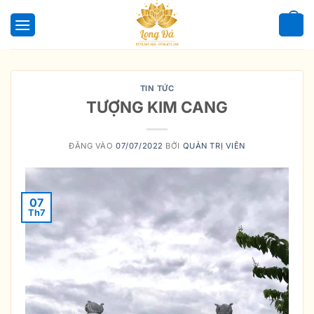
Bỏ
qua
0
nội
dung
TIN TỨC
TƯỢNG KIM CANG
ĐĂNG VÀO
07/07/2022
BỞI
QUẢN TRỊ VIÊN
07
Th7