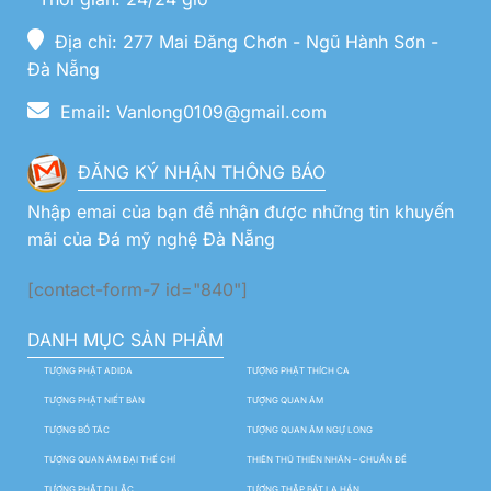
Địa chỉ: 277 Mai Đăng Chơn - Ngũ Hành Sơn -
Đà Nẵng
Email: Vanlong0109@gmail.com
ĐĂNG KÝ NHẬN THÔNG BÁO
Nhập emai của bạn để nhận được những tin khuyến
mãi của Đá mỹ nghệ Đà Nẵng
[contact-form-7 id="840"]
DANH MỤC SẢN PHẨM
TƯỢNG PHẬT ADIDA
TƯỢNG PHẬT THÍCH CA
TƯỢNG PHẬT NIẾT BÀN
TƯỢNG QUAN ÂM
TƯỢNG BỒ TÁC
TƯỢNG QUAN ÂM NGỰ LONG
TƯỢNG QUAN ÂM ĐẠI THẾ CHÍ
THIÊN THỦ THIÊN NHÃN – CHUẨN ĐỀ
TƯỢNG PHẬT DI LẶC
TƯỢNG THẬP BÁT LA HÁN