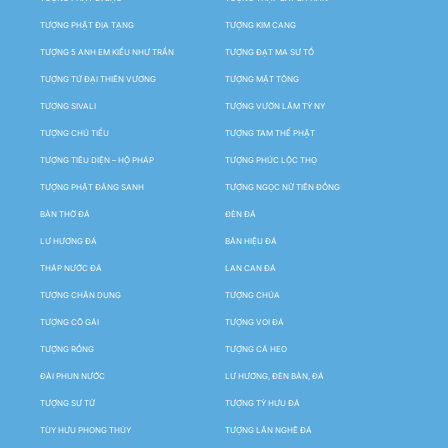
TƯỢNG PHẬT ĐỊA TẠNG
TƯỢNG KIM CANG
TƯỢNG 5 ANH EM KIỀU NHƯ TRẦN
TƯỢNG ĐẠT MA SƯ TỔ
TƯỢNG TỨ ĐẠI THIÊN VƯƠNG
TƯỢNG MẬT TÔNG
TƯỢNG SIVALI
TƯỢNG VƯỜN LÂM TỲ NY
TƯỢNG CHÚ TIỂU
TƯỢNG TAM THẾ PHẬT
TƯỢNG TIÊU DIỆN – HỘ PHÁP
TƯỢNG PHÚC LỘC THỌ
TƯỢNG PHẬT ĐẢNG SANH
TƯỢNG NGỌC NỮ TIÊN ĐỒNG
BÀN THỜ ĐÁ
ĐÈN ĐÁ
LƯ HƯƠNG ĐÁ
BẢN HIỆU ĐÁ
THÁP NƯỚC ĐÁ
LAN CAN ĐÁ
TƯỢNG CHÂN DUNG
TƯỢNG CHÚA
TƯỢNG CÔ GÁI
TƯỢNG VOI ĐÁ
TƯỢNG RỒNG
TƯỢNG CÁ HEO
ĐÀI PHUN NƯỚC
LƯ HƯƠNG, ĐÈN BÀN, ĐÁ
TƯỢNG SƯ TỬ
TƯỢNG TỲ HƯU ĐÁ
TÙY HƯU PHONG THỦY
TƯỢNG LÂN NGHÊ ĐÁ