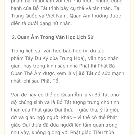
phẩm hai mươi lăm với tên Phổ môn, những công
hạnh của Bồ Tát trình bày cụ thể và tán thán. Tại
Trung Quốc và Việt Nam, Quan Âm thường được
diễn tả dưới dạng nữ nhân.
Quan Âm Trong Văn Học Lịch Sử
Trong lịch sử, văn học bác học (ví dụ tác
phẩm Tây Du Ký của Trung Hoa), văn học nhân
gian, hay trong kinh sách nhà Phật thì Phật Bà
Quan Thế Âm được xem là vị
Bố Tát
có sức mạnh
nhất, chỉ sau Phật Tổ.
Vấn đề này có thể do Quan Âm là vị Bồ Tát phổ
độ chúng sinh và là Bồ Tát tượng trưng cho tinh
thần của Phật giáo Đại thừa – giác tha, ý là giúp
đỡ và giác ngộ người khác – vì thế có thể Phật
giáo Đại thừa đã đưa người lên tầm quan trọng
như vậy, không giống với Phật giáo Tiểu thừa.