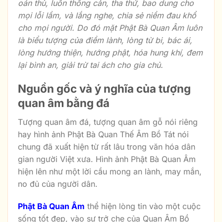
oán thù, luôn thông cản, tha thứ, bao dung cho
mọi lỗi lầm, và lắng nghe, chia sẻ niềm đau khổ
cho mọi người. Do đó mặt Phật Bà Quan Âm luôn
là biểu tượng của điềm lành, lòng từ bi, bác ái,
lòng hướng thiện, hướng phật, hóa hung khí, đem
lại bình an, giải trừ tai ách cho gia chủ.
Nguồn gốc và ý nghĩa của tượng
quan âm bằng đá
Tượng quan âm đá, tượng quan âm gỗ nói riêng
hay hình ảnh Phật Bà Quan Thế Âm Bồ Tát nói
chung đã xuất hiện từ rất lâu trong văn hóa dân
gian người Việt xưa. Hình ảnh Phật Bà Quan Âm
hiện lên như một lời cầu mong an lành, may mắn,
no đủ của người dân.
Phật Bà Quan Âm
thể hiện lòng tin vào một cuộc
sống tốt đẹp, vào sự trở che của Quan Âm Bồ