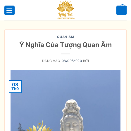
Bỏ
qua
0
nội
dung
QUAN ÂM
Ý Nghĩa Của Tượng Quan Âm
ĐĂNG VÀO
08/09/2020
BỞI
08
Th9