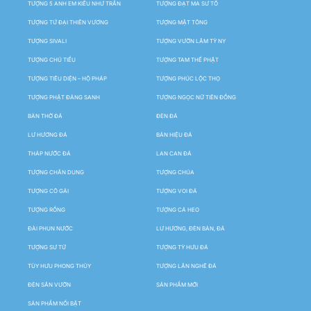
TƯỢNG 5 ANH EM KIỀU NHƯ TRẦN
TƯỢNG ĐẠT MA SƯ TỔ
TƯỢNG TỨ ĐẠI THIÊN VƯƠNG
TƯỢNG MẬT TÔNG
TƯỢNG SIVALI
TƯỢNG VƯỜN LÂM TỲ NY
TƯỢNG CHÚ TIỂU
TƯỢNG TAM THẾ PHẬT
TƯỢNG TIÊU DIỆN – HỘ PHÁP
TƯỢNG PHÚC LỘC THỌ
TƯỢNG PHẬT ĐẢNG SANH
TƯỢNG NGỌC NỮ TIÊN ĐỒNG
BÀN THỜ ĐÁ
ĐÈN ĐÁ
LƯ HƯƠNG ĐÁ
BẢN HIỆU ĐÁ
THÁP NƯỚC ĐÁ
LAN CAN ĐÁ
TƯỢNG CHÂN DUNG
TƯỢNG CHÚA
TƯỢNG CÔ GÁI
TƯỢNG VOI ĐÁ
TƯỢNG RỒNG
TƯỢNG CÁ HEO
ĐÀI PHUN NƯỚC
LƯ HƯƠNG, ĐÈN BÀN, ĐÁ
TƯỢNG SƯ TỬ
TƯỢNG TỲ HƯU ĐÁ
TÙY HƯU PHONG THỦY
TƯỢNG LÂN NGHÊ ĐÁ
ĐÈN SÂN VƯỜN
SẢN PHẨM MỚI
SẢN PHẨM NỔI BẬT