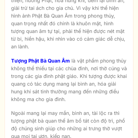
thiện, hướng Phật, hoá hung khí, đem lại bình an,
giải trừ tai ách cho gia chủ. Vì vậy khi thể hiện
hình ảnh Phật Bà Quan Âm trong phong thủy,
quan trọng nhất đó chính là khuôn mặt, hình
tượng quan âm tự tại, phải thể hiện được nét mặt
từ bi, hiền hậu, khi nhìn vào có cảm giác dễ chịu,
an lành.
Tượng Phật Bà Quan Âm
là vật phẩm phong thủy
không thể thiếu tại các chùa đình, nơi thờ cúng và
trong các gia đình phật giáo. Khi tượng được khai
quang có tác dụng mang lại bình an, hóa giải
hung khí sát tinh thường mang đến những điều
không ma cho gia đình.
Ngoài mang lại may mắn, bình an, tài lộc ra thì
tượng phật bà quan thế âm bồ tát còn độ trì, phổ
độ chúng sinh giúp cho những ai trưng thờ vượt
qua mọi tai ươn, kiếp nạn.