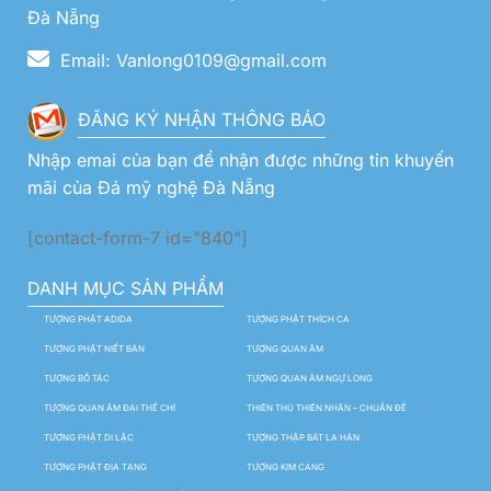
Đà Nẵng
Email: Vanlong0109@gmail.com
ĐĂNG KÝ NHẬN THÔNG BÁO
Nhập emai của bạn để nhận được những tin khuyến
mãi của Đá mỹ nghệ Đà Nẵng
[contact-form-7 id="840"]
DANH MỤC SẢN PHẨM
TƯỢNG PHẬT ADIDA
TƯỢNG PHẬT THÍCH CA
TƯỢNG PHẬT NIẾT BÀN
TƯỢNG QUAN ÂM
TƯỢNG BỒ TÁC
TƯỢNG QUAN ÂM NGỰ LONG
TƯỢNG QUAN ÂM ĐẠI THẾ CHÍ
THIÊN THỦ THIÊN NHÃN – CHUẨN ĐỀ
TƯỢNG PHẬT DI LẶC
TƯỢNG THẬP BÁT LA HÁN
TƯỢNG PHẬT ĐỊA TẠNG
TƯỢNG KIM CANG