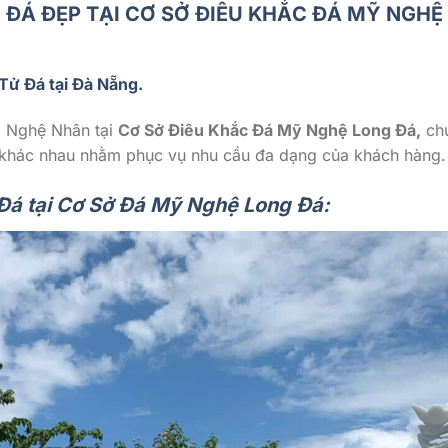
 ĐÁ ĐẸP TẠI CƠ SỞ ĐIÊU KHẮC ĐÁ MỸ NGHỆ
Tử Đá tại Đà Nẵng.
a Nghệ Nhân tại
Cơ Sở Điêu Khắc Đá Mỹ Nghệ Long Đá,
ch
ớc khác nhau nhằm phục vụ nhu cầu đa dạng của khách hàng.
á tại Cơ Sở Đá Mỹ Nghệ Long Đá: