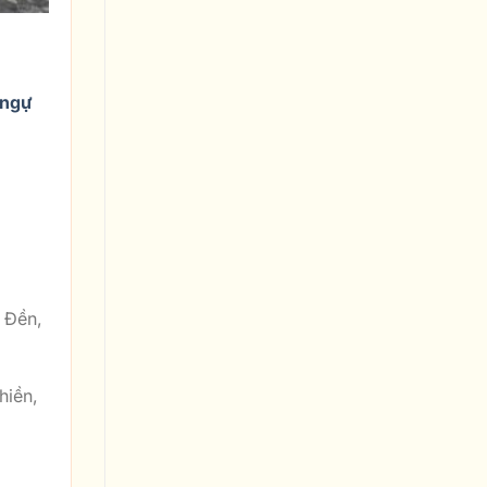
 ngự
 Đền,
hiền,