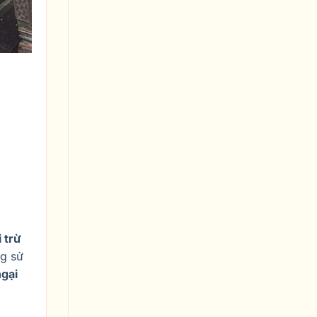
i trừ
ng sử
ngại