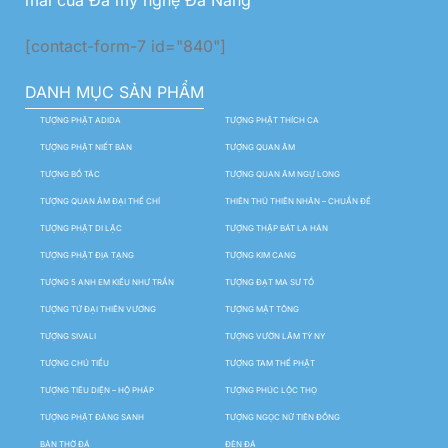
mãi của Đá mỹ nghệ Đà Nẵng
[contact-form-7 id="840"]
DANH MỤC SẢN PHẨM
TƯỢNG PHẬT ADIDA
TƯỢNG PHẬT THÍCH CA
TƯỢNG PHẬT NIẾT BÀN
TƯỢNG QUAN ÂM
TƯỢNG BỒ TÁC
TƯỢNG QUAN ÂM NGỰ LONG
TƯỢNG QUAN ÂM ĐẠI THẾ CHÍ
THIÊN THỦ THIÊN NHÃN – CHUẨN ĐỀ
TƯỢNG PHẬT DI LẶC
TƯỢNG THẬP BÁT LA HÁN
TƯỢNG PHẬT ĐỊA TẠNG
TƯỢNG KIM CANG
TƯỢNG 5 ANH EM KIỀU NHƯ TRẦN
TƯỢNG ĐẠT MA SƯ TỔ
TƯỢNG TỨ ĐẠI THIÊN VƯƠNG
TƯỢNG MẬT TÔNG
TƯỢNG SIVALI
TƯỢNG VƯỜN LÂM TỲ NY
TƯỢNG CHÚ TIỂU
TƯỢNG TAM THẾ PHẬT
TƯỢNG TIÊU DIỆN – HỘ PHÁP
TƯỢNG PHÚC LỘC THỌ
TƯỢNG PHẬT ĐẢNG SANH
TƯỢNG NGỌC NỮ TIÊN ĐỒNG
BÀN THỜ ĐÁ
ĐÈN ĐÁ