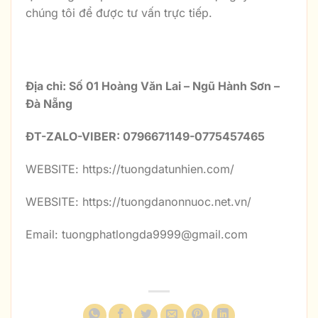
chúng tôi để được tư vấn trực tiếp.
CÔNG TY TNHH ĐIÊU KHẮC ĐÁ MỸ
NGHỆ LONG ĐÁ
Địa chỉ: Số 01 Hoàng Văn Lai – Ngũ Hành Sơn –
Đà Nẵng
ĐT-ZALO-VIBER: 0796671149-0775457465
WEBSITE: https://tuongdatunhien.com/
WEBSITE: https://tuongdanonnuoc.net.vn/
Email: tuongphatlongda9999@gmail.com