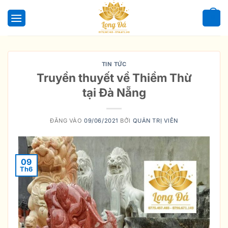
Bỏ
qua
0
nội
dung
TIN TỨC
Truyền thuyết về Thiềm Thừ
tại Đà Nẵng
ĐĂNG VÀO
09/06/2021
BỞI
QUẢN TRỊ VIÊN
09
Th6