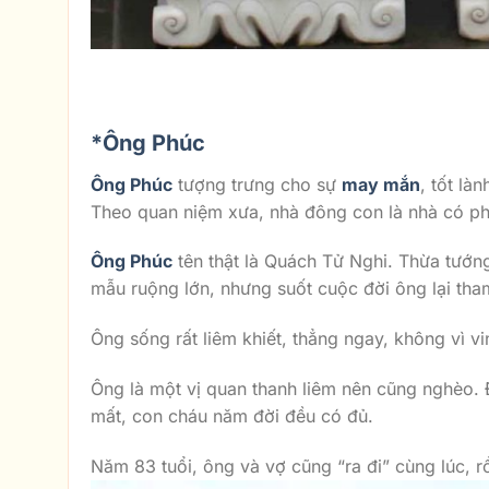
1.Ý NGHĨA PHONG THỦY
*Ông Phúc
Ông Phúc
tượng trưng cho sự
may mắn
, tốt là
Theo quan niệm xưa, nhà đông con là nhà có ph
Ông Phúc
tên thật là Quách Tử Nghi. Thừa tướn
mẫu ruộng lớn, nhưng suốt cuộc đời ông lại tham
Ông sống rất liêm khiết, thẳng ngay, không vì 
Ông là một vị quan thanh liêm nên cũng nghèo. 
mất, con cháu năm đời đều có đủ.
Năm 83 tuổi, ông và vợ cũng “ra đi” cùng lúc, 