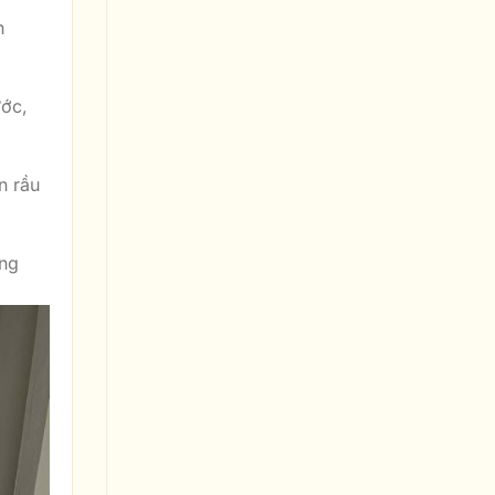
n
ước,
n rầu
ang