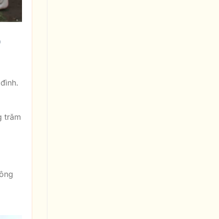
Ọ
 đình.
g trăm
 ông