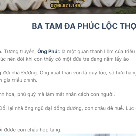
 CỦA BỘ
BA TAM ĐA PHÚC LỘC TH
nh. Tương truyền,
Ông Phú
c là một quan thanh liêm của triều
úc nên đôi khi còn thấy có một đứa trẻ đang nắm lấy áo
g đời nhà Đường. Ông xuất thân vốn là quý tộc, sở hữu hàn
 gia triều chính.
vinh hoa, phú quý mà làm mất nhân cách con người.
Đổi lại nhà ông ngũ đại đồng đường, con cháu đề huề. Lúc
rồi được con cháu hợp táng.