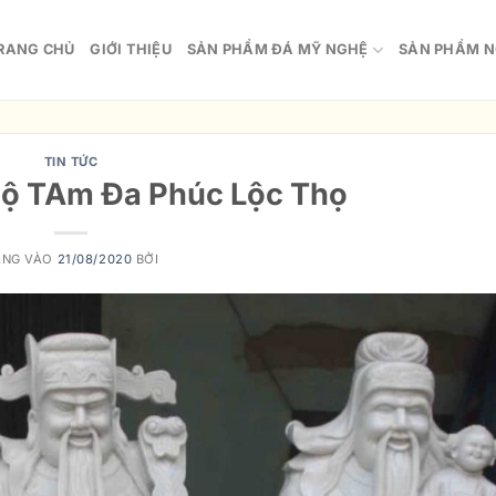
RANG CHỦ
GIỚI THIỆU
SẢN PHẨM ĐÁ MỸ NGHỆ
SẢN PHẨM N
TIN TỨC
Bộ TAm Đa Phúc Lộc Thọ
ĂNG VÀO
21/08/2020
BỞI