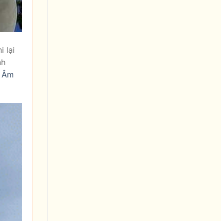
 lại
nh
u Âm