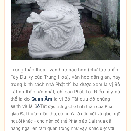
Trong thần thoại, văn học bác học (như tác phẩm
Tây Du Ký của Trung Hoa), văn học dân gian, hay
trong kinh sách nhà Phật thì bà được xem là vị Bố
Tát có thần lực nhất, chỉ sau Phật Tổ. Điều này có
thể là do
Quan Âm
là vị Bồ Tát cứu độ chúng
sanh và là B
ồ
Tát
đặc
trưng cho tinh thần của Phật
giáo Đại thừa- giác tha, có nghĩa là cứu vớt và giác ngộ
người khác – cho nên có thể Phật giáo Đại thừa đã
nâng ngài lên tầm quan trọng như vậy, khác biệt với