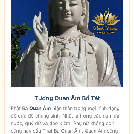
Tượng Quan Âm Bồ Tát
Phật Bà
Quan Âm
hiện thân trong mọi hình dạng
để cứu độ chúng sinh. Nhất là trong các nạn lửa,
nước, quỷ dữ và đao kiếm. Phụ nữ không con
cũng hay cầu Phật Bà Quan Âm. Quan Âm cũng