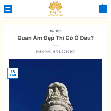
Bỏ
qua
0
nội
dung
TIN TỨC
Quan Âm Đẹp Thì Có Ở Đâu?
ĐĂNG VÀO
18/08/2020
BỞI
18
Th8