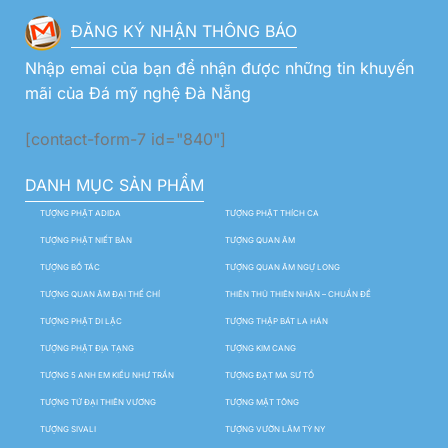
ĐĂNG KÝ NHẬN THÔNG BÁO
Nhập emai của bạn để nhận được những tin khuyến
mãi của Đá mỹ nghệ Đà Nẵng
[contact-form-7 id="840"]
DANH MỤC SẢN PHẨM
TƯỢNG PHẬT ADIDA
TƯỢNG PHẬT THÍCH CA
TƯỢNG PHẬT NIẾT BÀN
TƯỢNG QUAN ÂM
TƯỢNG BỒ TÁC
TƯỢNG QUAN ÂM NGỰ LONG
TƯỢNG QUAN ÂM ĐẠI THẾ CHÍ
THIÊN THỦ THIÊN NHÃN – CHUẨN ĐỀ
TƯỢNG PHẬT DI LẶC
TƯỢNG THẬP BÁT LA HÁN
TƯỢNG PHẬT ĐỊA TẠNG
TƯỢNG KIM CANG
TƯỢNG 5 ANH EM KIỀU NHƯ TRẦN
TƯỢNG ĐẠT MA SƯ TỔ
TƯỢNG TỨ ĐẠI THIÊN VƯƠNG
TƯỢNG MẬT TÔNG
TƯỢNG SIVALI
TƯỢNG VƯỜN LÂM TỲ NY