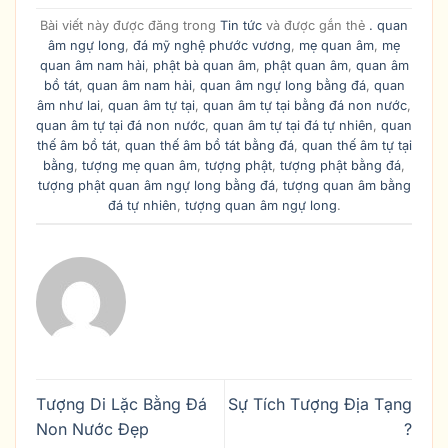
Bài viết này được đăng trong
Tin tức
và được gắn thẻ
. quan
âm ngự long
,
đá mỹ nghệ phước vương
,
mẹ quan âm
,
mẹ
quan âm nam hải
,
phật bà quan âm
,
phật quan âm
,
quan âm
bồ tát
,
quan âm nam hải
,
quan âm ngự long bằng đá
,
quan
âm như lai
,
quan âm tự tại
,
quan âm tự tại bằng đá non nước
,
quan âm tự tại đá non nước
,
quan âm tự tại đá tự nhiên
,
quan
thế âm bồ tát
,
quan thế âm bồ tát bằng đá
,
quan thế âm tự tại
bằng
,
tượng mẹ quan âm
,
tượng phật
,
tượng phật bằng đá
,
tượng phật quan âm ngự long bằng đá
,
tượng quan âm bằng
đá tự nhiên
,
tượng quan âm ngự long
.
Tượng Di Lặc Bằng Đá
Sự Tích Tượng Địa Tạng
Non Nước Đẹp
?