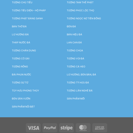
TƯỢNG CHÚ TIỂU
TƯỢNG TAM THẾ PHẬT
TƯỢNG TIÊU DIỆN – HỘ PHÁP
TƯỢNG PHÚC LỘC THỌ
TƯỢNG PHẬT ĐẢNG SANH
TƯỢNG NGỌC NỮ TIÊN ĐỒNG
BÀN THỜ ĐÁ
ĐÈN ĐÁ
LƯ HƯƠNG ĐÁ
BẢN HIỆU ĐÁ
THÁP NƯỚC ĐÁ
LAN CAN ĐÁ
TƯỢNG CHÂN DUNG
TƯỢNG CHÚA
TƯỢNG CÔ GÁI
TƯỢNG VOI ĐÁ
TƯỢNG RỒNG
TƯỢNG CÁ HEO
ĐÀI PHUN NƯỚC
LƯ HƯƠNG, ĐÈN BÀN, ĐÁ
TƯỢNG SƯ TỬ
TƯỢNG TỲ HƯU ĐÁ
TÙY HƯU PHONG THỦY
TƯỢNG LÂN NGHÊ ĐÁ
ĐÈN SÂN VƯỜN
SẢN PHẨM MỚI
SẢN PHẨM NỔI BẬT