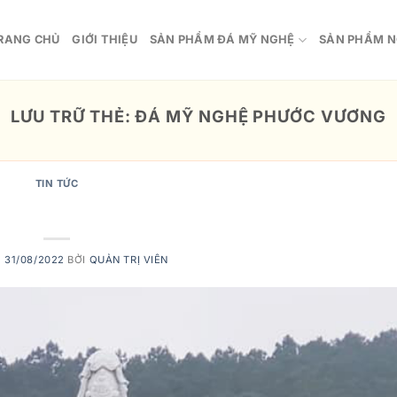
RANG CHỦ
GIỚI THIỆU
SẢN PHẨM ĐÁ MỸ NGHỆ
SẢN PHẨM N
LƯU TRỮ THẺ:
ĐÁ MỸ NGHỆ PHƯỚC VƯƠNG
TIN TỨC
U VỀ TƯỢNG QUAN ÂM
O
31/08/2022
BỞI
QUẢN TRỊ VIÊN