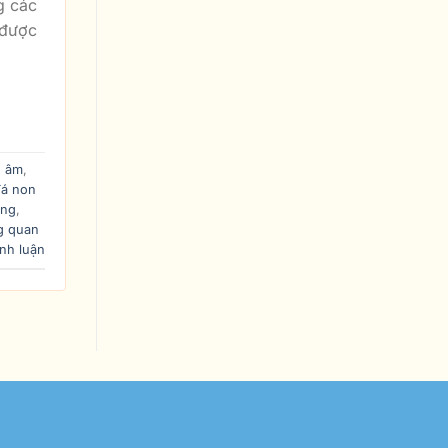
g các
 được
n âm
,
đá non
ằng
,
g quan
ình luận