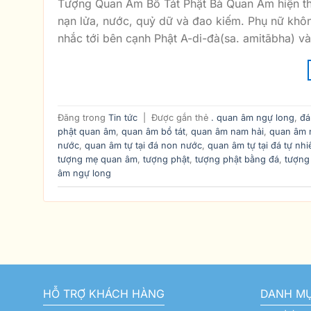
Tượng Quan Âm Bồ Tát Phật Bà Quan Âm hiện thâ
nạn lửa, nước, quỷ dữ và đao kiếm. Phụ nữ kh
nhắc tới bên cạnh Phật A-di-đà(sa. amitābha) và
Đăng trong
Tin tức
|
Được gắn thẻ
. quan âm ngự long
,
đá
phật quan âm
,
quan âm bồ tát
,
quan âm nam hải
,
quan âm 
nước
,
quan âm tự tại đá non nước
,
quan âm tự tại đá tự nhi
tượng mẹ quan âm
,
tượng phật
,
tượng phật bằng đá
,
tượng
âm ngự long
HỖ TRỢ KHÁCH HÀNG
DANH M