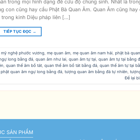
n trong mọi hình dạng để cứu độ chúng sinh. Nhất là tron
ông con cũng hay cầu Phật Bà Quan Âm. Quan Âm cũng hay
 trong kinh Diệu pháp liên […]
TIẾP TỤC ĐỌC
→
 mỹ nghệ phước vương
,
mẹ quan âm
,
mẹ quan âm nam hải
,
phật bà qua
ngự long bằng đá
,
quan âm như lai
,
quan âm tự tại
,
quan âm tự tại bằng 
ên
,
quan thế âm bồ tát
,
quan thế âm bồ tát bằng đá
,
quan thế âm tự tại b
 phật quan âm ngự long bằng đá
,
tượng quan âm bằng đá tự nhiên
,
tượn
Để lại b
ỤC SẢN PHẨM