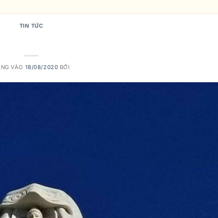
TIN TỨC
 Đẹp Thì Có Ở Đâu?
ĂNG VÀO
18/08/2020
BỞI