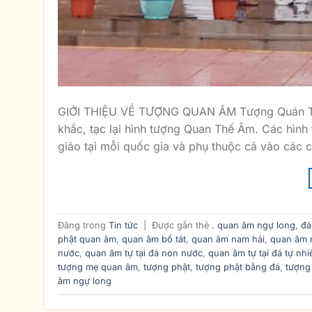
GIỚI THIỆU VỀ TƯỢNG QUAN ÂM Tượng Quán Thế
khắc, tạc lại hình tượng Quan Thế Âm. Các hình
giáo tại mỗi quốc gia và phụ thuộc cả vào các c
Đăng trong
Tin tức
|
Được gắn thẻ
. quan âm ngự long
,
đá
phật quan âm
,
quan âm bồ tát
,
quan âm nam hải
,
quan âm 
nước
,
quan âm tự tại đá non nước
,
quan âm tự tại đá tự nhi
tượng mẹ quan âm
,
tượng phật
,
tượng phật bằng đá
,
tượng
âm ngự long