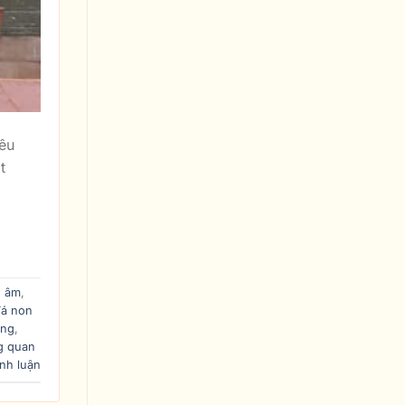
êu
t
n âm
,
đá non
ằng
,
g quan
nh luận