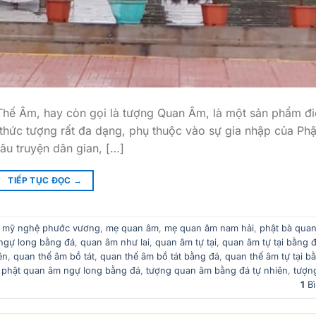
 Âm, hay còn gọi là tượng Quan Âm, là một sản phẩm đi
 thức tượng rất đa dạng, phụ thuộc vào sự gia nhập của Phậ
âu truyện dân gian, […]
TIẾP TỤC ĐỌC
→
 mỹ nghệ phước vương
,
mẹ quan âm
,
mẹ quan âm nam hải
,
phật bà qua
ngự long bằng đá
,
quan âm như lai
,
quan âm tự tại
,
quan âm tự tại bằng 
ên
,
quan thế âm bồ tát
,
quan thế âm bồ tát bằng đá
,
quan thế âm tự tại b
 phật quan âm ngự long bằng đá
,
tượng quan âm bằng đá tự nhiên
,
tượn
1
Bì