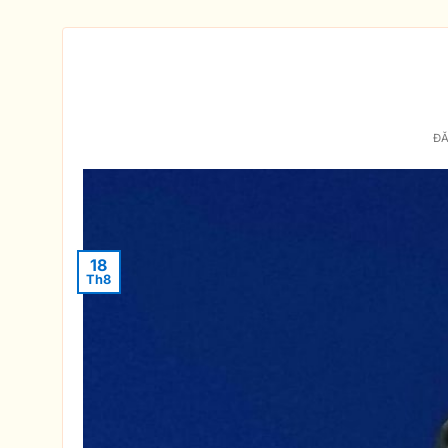
Quan Âm
Đ
18
Th8