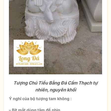
Tượng Chú Tiểu Bằng Đá Cẩm Thạch tự
nhiên, nguyên khối
Ý nghĩ của bộ tượng tam không :
– Bịt mắt dùng tâm để nhìn