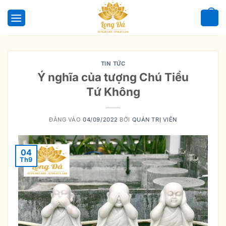
Bỏ
qua
0
nội
dung
TIN TỨC
Ý nghĩa của tượng Chú Tiểu
Tứ Không
ĐĂNG VÀO
04/09/2022
BỞI
QUẢN TRỊ VIÊN
04
Th9