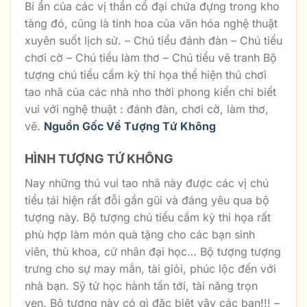
Bí ẩn của các vị thần cổ đại chứa đựng trong kho
tàng đó, cũng là tinh hoa của văn hóa nghệ thuật
xuyên suốt lịch sử. – Chú tiểu đánh đàn – Chú tiểu
chơi cờ – Chú tiểu làm thơ – Chú tiểu vẽ tranh Bộ
tượng chú tiểu cầm kỳ thi họa thể hiện thú chơi
tao nhã của các nhà nho thời phong kiến chỉ biết
vui với nghệ thuật : đánh đàn, chơi cờ, làm thơ,
vẽ.
Nguồn Gốc Về Tượng Tứ Không
HÌNH TƯỢNG TỨ KHÔNG
Nay những thú vui tao nhã này được các vị chú
tiểu tái hiện rất đỗi gần gũi và đáng yêu qua bộ
tượng này. Bộ tượng chú tiểu cầm kỳ thi họa rất
phù hợp làm món quà tặng cho các bạn sinh
viên, thủ khoa, cử nhân đại học… Bộ tượng tượng
trưng cho sự may mắn, tài giỏi, phúc lộc đến với
nhà bạn. Sỹ tử học hành tấn tới, tài năng trọn
vẹn. Bộ tượng này có gì đặc biệt vậy các bạn!!! –