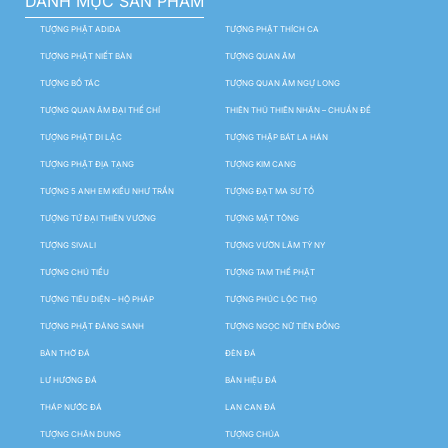
DANH MỤC SẢN PHẨM
TƯỢNG PHẬT ADIDA
TƯỢNG PHẬT THÍCH CA
TƯỢNG PHẬT NIẾT BÀN
TƯỢNG QUAN ÂM
TƯỢNG BỒ TÁC
TƯỢNG QUAN ÂM NGỰ LONG
TƯỢNG QUAN ÂM ĐẠI THẾ CHÍ
THIÊN THỦ THIÊN NHÃN – CHUẨN ĐỀ
TƯỢNG PHẬT DI LẶC
TƯỢNG THẬP BÁT LA HÁN
TƯỢNG PHẬT ĐỊA TẠNG
TƯỢNG KIM CANG
TƯỢNG 5 ANH EM KIỀU NHƯ TRẦN
TƯỢNG ĐẠT MA SƯ TỔ
TƯỢNG TỨ ĐẠI THIÊN VƯƠNG
TƯỢNG MẬT TÔNG
TƯỢNG SIVALI
TƯỢNG VƯỜN LÂM TỲ NY
TƯỢNG CHÚ TIỂU
TƯỢNG TAM THẾ PHẬT
TƯỢNG TIÊU DIỆN – HỘ PHÁP
TƯỢNG PHÚC LỘC THỌ
TƯỢNG PHẬT ĐẢNG SANH
TƯỢNG NGỌC NỮ TIÊN ĐỒNG
BÀN THỜ ĐÁ
ĐÈN ĐÁ
LƯ HƯƠNG ĐÁ
BẢN HIỆU ĐÁ
THÁP NƯỚC ĐÁ
LAN CAN ĐÁ
TƯỢNG CHÂN DUNG
TƯỢNG CHÚA