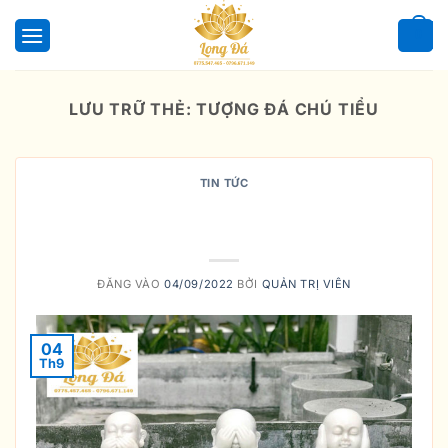
Bỏ
qua
0
nội
dung
LƯU TRỮ THẺ:
TƯỢNG ĐÁ CHÚ TIỂU
TIN TỨC
Ý nghĩa của tượng Chú Tiểu Tứ
Không
ĐĂNG VÀO
04/09/2022
BỞI
QUẢN TRỊ VIÊN
04
Th9