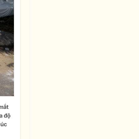
 mắt
a độ
húc