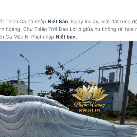
ĐỨC PHẬT NHẬP NIẾT BÀN
 Thích Ca đã nhập
Niết Bàn
. Ngay lúc ấy, mặt đất rung đ
nh hoàng. Chư Thiên Trời Đao Lợi ở giữa hư không rải hoa 
ích Ca Mâu Ni Phật nhập
Niết bàn.