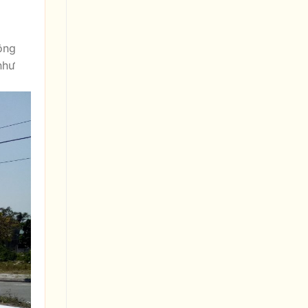
ộng
như