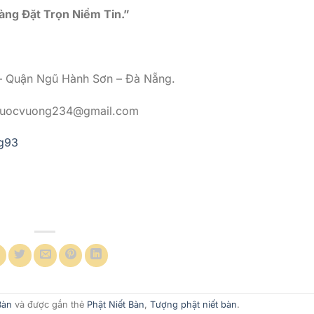
àng Đặt Trọn Niềm Tin
.”
 – Quận Ngũ Hành Sơn – Đà Nẵng.
phuocvuong234@gmail.com
g93
Bàn
và được gắn thẻ
Phật Niết Bàn
,
Tượng phật niết bàn
.