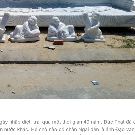
ày nhập diệt, trải qua một thời gian 49 năm, Đức Phật đã 
ến nước khác. Hễ chỗ nào có chân Ngài đến là ánh Đạo vàn