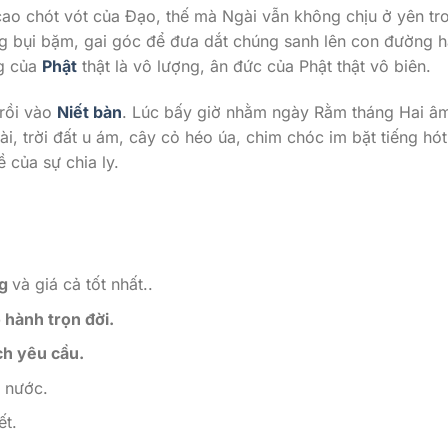
 cao chót vót của Đạo, thế mà Ngài vẫn không chịu ở yên tr
ường bụi bặm, gai góc để đưa dắt chúng sanh lên con đường 
ng của
Phật
thật là vô lượng, ân đức của Phật thật vô biên.
 rồi vào
Niết bàn
. Lúc bấy giờ nhằm ngày Rằm tháng Hai âm
, trời đất u ám, cây cỏ héo úa, chim chóc im bặt tiếng hót
 của sự chia ly.
ng
và giá cả tốt nhất..
 hành trọn đời.
ch yêu cầu.
i nước.
ết.