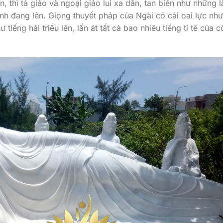
thì tà giáo và ngoại giáo lui xa dần, tan biến như những l
nh đang lên. Giọng thuyết pháp của Ngài có cái oai lực như
tiếng hải triều lên, lấn át tất cả bao nhiêu tiếng tỉ tê của c