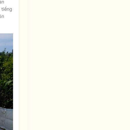
àn
 tiếng
ôn