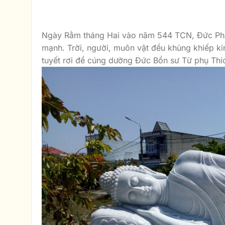
Ý NGHĨA NGÀY 
Ngày Rằm tháng Hai vào năm 544 TCN, Đức Phật
mạnh. Trời, người, muôn vật đều khủng khiếp ki
tuyết rơi để cúng dường Đức Bổn sư Từ phụ Th