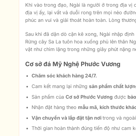
Khi vào trong đạo, Ngài là người ở trong địa vị
địa vị ấy, lại vất vả duỗi rong trên mọi nẻo đ
phúc an vui và giải thoát hoàn toàn. Lòng thươ
Sau khi đã dặn dò cặn kẽ xong, Ngài nhập định
Rừng cây Sa La tuôn hoa xuống phủ lên thân Ngài
vật như chìm lặng trong những giây phút nặng nề
Cơ sở đá Mỹ Nghệ Phước Vương
Chăm sóc khách hàng 24/7.
Cam kết mang lại những
sản phẩm chất lượ
Sản phẩm của
Cơ sở Phước Vương
được
bảo
Nhận đặt hàng theo
mẫu mã, kích thước khá
Vận chuyển và lắp đặt tận nơi
trong và ngoà
Thời gian hoàn thành đúng tiến độ như cam k