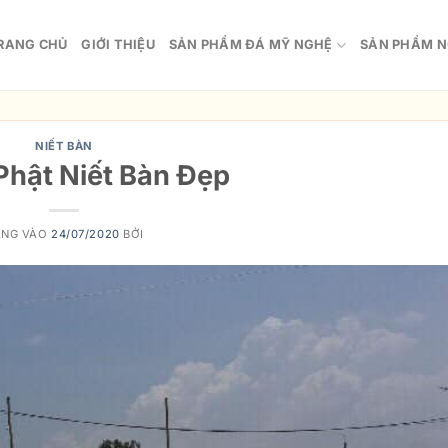
RANG CHỦ
GIỚI THIỆU
SẢN PHẨM ĐÁ MỸ NGHỆ
SẢN PHẨM N
NIẾT BÀN
hật Niết Bàn Đẹp
ĂNG VÀO
24/07/2020
BỞI