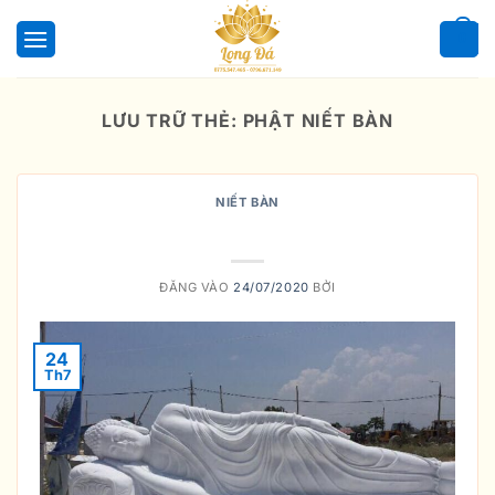
Bỏ
qua
0
nội
dung
LƯU TRỮ THẺ:
PHẬT NIẾT BÀN
NIẾT BÀN
Tượng Phật Niết Bàn Đẹp
ĐĂNG VÀO
24/07/2020
BỞI
24
Th7