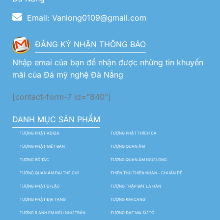
Email: Vanlong0109@gmail.com
ĐĂNG KÝ NHẬN THÔNG BÁO
Nhập emai của bạn để nhận được những tin khuyến
mãi của Đá mỹ nghệ Đà Nẵng
[contact-form-7 id="840"]
DANH MỤC SẢN PHẨM
TƯỢNG PHẬT ADIDA
TƯỢNG PHẬT THÍCH CA
TƯỢNG PHẬT NIẾT BÀN
TƯỢNG QUAN ÂM
TƯỢNG BỒ TÁC
TƯỢNG QUAN ÂM NGỰ LONG
TƯỢNG QUAN ÂM ĐẠI THẾ CHÍ
THIÊN THỦ THIÊN NHÃN – CHUẨN ĐỀ
TƯỢNG PHẬT DI LẶC
TƯỢNG THẬP BÁT LA HÁN
TƯỢNG PHẬT ĐỊA TẠNG
TƯỢNG KIM CANG
TƯỢNG 5 ANH EM KIỀU NHƯ TRẦN
TƯỢNG ĐẠT MA SƯ TỔ