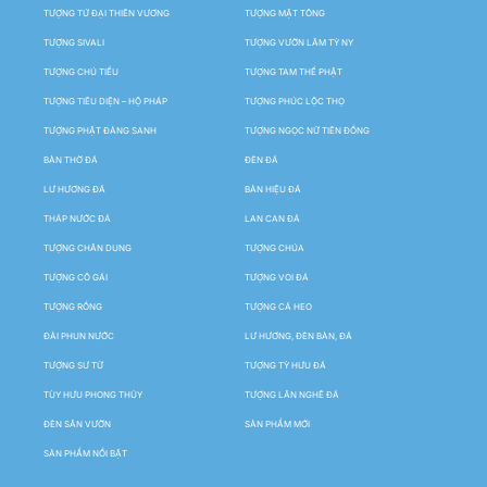
TƯỢNG TỨ ĐẠI THIÊN VƯƠNG
TƯỢNG MẬT TÔNG
TƯỢNG SIVALI
TƯỢNG VƯỜN LÂM TỲ NY
TƯỢNG CHÚ TIỂU
TƯỢNG TAM THẾ PHẬT
TƯỢNG TIÊU DIỆN – HỘ PHÁP
TƯỢNG PHÚC LỘC THỌ
TƯỢNG PHẬT ĐẢNG SANH
TƯỢNG NGỌC NỮ TIÊN ĐỒNG
BÀN THỜ ĐÁ
ĐÈN ĐÁ
LƯ HƯƠNG ĐÁ
BẢN HIỆU ĐÁ
THÁP NƯỚC ĐÁ
LAN CAN ĐÁ
TƯỢNG CHÂN DUNG
TƯỢNG CHÚA
TƯỢNG CÔ GÁI
TƯỢNG VOI ĐÁ
TƯỢNG RỒNG
TƯỢNG CÁ HEO
ĐÀI PHUN NƯỚC
LƯ HƯƠNG, ĐÈN BÀN, ĐÁ
TƯỢNG SƯ TỬ
TƯỢNG TỲ HƯU ĐÁ
TÙY HƯU PHONG THỦY
TƯỢNG LÂN NGHÊ ĐÁ
ĐÈN SÂN VƯỜN
SẢN PHẨM MỚI
SẢN PHẨM NỔI BẬT