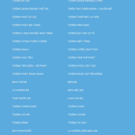
TƯỢNG BỒ TÁC
TƯỢNG QUAN ÂM NGỰ LONG
TƯỢNG QUAN ÂM ĐẠI THẾ CHÍ
THIÊN THỦ THIÊN NHÃN – CHUẨN ĐỀ
TƯỢNG PHẬT DI LẶC
TƯỢNG THẬP BÁT LA HÁN
TƯỢNG PHẬT ĐỊA TẠNG
TƯỢNG KIM CANG
TƯỢNG 5 ANH EM KIỀU NHƯ TRẦN
TƯỢNG ĐẠT MA SƯ TỔ
TƯỢNG TỨ ĐẠI THIÊN VƯƠNG
TƯỢNG MẬT TÔNG
TƯỢNG SIVALI
TƯỢNG VƯỜN LÂM TỲ NY
TƯỢNG CHÚ TIỂU
TƯỢNG TAM THẾ PHẬT
TƯỢNG TIÊU DIỆN – HỘ PHÁP
TƯỢNG PHÚC LỘC THỌ
TƯỢNG PHẬT ĐẢNG SANH
TƯỢNG NGỌC NỮ TIÊN ĐỒNG
BÀN THỜ ĐÁ
ĐÈN ĐÁ
LƯ HƯƠNG ĐÁ
BẢN HIỆU ĐÁ
THÁP NƯỚC ĐÁ
LAN CAN ĐÁ
TƯỢNG CHÂN DUNG
TƯỢNG CHÚA
TƯỢNG CÔ GÁI
TƯỢNG VOI ĐÁ
TƯỢNG RỒNG
TƯỢNG CÁ HEO
ĐÀI PHUN NƯỚC
LƯ HƯƠNG, ĐÈN BÀN, ĐÁ