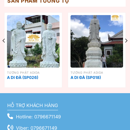
SẢN PHẨM TƯƠNG TỰ
TƯỢNG PHẬT ADIDA
TƯỢNG PHẬT ADIDA
A DI ĐÀ (SP026)
A DI ĐÀ (SP018)
HỖ TRỢ KHÁCH HÀNG
Hotline: 0796671149
Viber: 0796671149