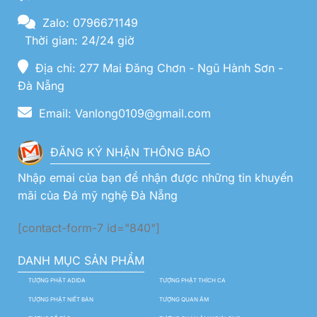
Zalo: 0796671149
Thời gian: 24/24 giờ
Địa chỉ: 277 Mai Đăng Chơn - Ngũ Hành Sơn -
Đà Nẵng
Email: Vanlong0109@gmail.com
ĐĂNG KÝ NHẬN THÔNG BÁO
Nhập emai của bạn để nhận được những tin khuyến
mãi của Đá mỹ nghệ Đà Nẵng
[contact-form-7 id="840"]
DANH MỤC SẢN PHẨM
TƯỢNG PHẬT ADIDA
TƯỢNG PHẬT THÍCH CA
TƯỢNG PHẬT NIẾT BÀN
TƯỢNG QUAN ÂM