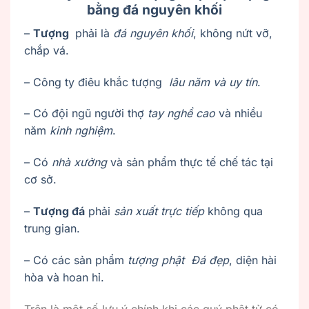
bằng đá nguyên khối
–
Tượng
phải là
đá nguyên khối
, không nứt vỡ,
chắp vá.
– Công ty điêu khắc tượng
lâu năm và uy tín
.
– Có đội ngũ người thợ
tay nghề cao
và nhiều
năm
kinh nghiệm
.
– Có
nhà xưởng
và sản phẩm thực tế chế tác tại
cơ sở.
–
Tượng đá
phải
sản xuất trực tiếp
không qua
trung gian.
– Có các sản phẩm
tượng phật Đá đẹp
, diện hài
hòa và hoan hỉ.
Trên là một số lưu ý chính khi các quý phật tử có