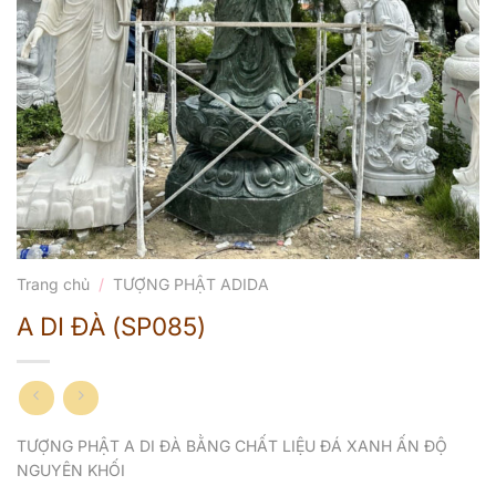
Trang chủ
/
TƯỢNG PHẬT ADIDA
A DI ĐÀ (SP085)
TƯỢNG PHẬT A DI ĐÀ BẰNG CHẤT LIỆU ĐÁ XANH ẤN ĐỘ
NGUYÊN KHỐI