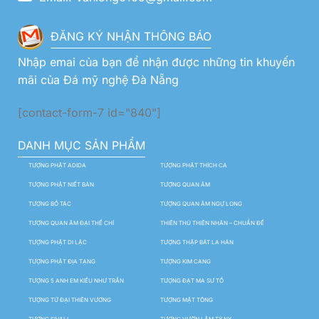
ĐĂNG KÝ NHẬN THÔNG BÁO
Nhập emai của bạn để nhận được những tin khuyến
mãi của Đá mỹ nghệ Đà Nẵng
[contact-form-7 id="840"]
DANH MỤC SẢN PHẨM
TƯỢNG PHẬT ADIDA
TƯỢNG PHẬT THÍCH CA
TƯỢNG PHẬT NIẾT BÀN
TƯỢNG QUAN ÂM
TƯỢNG BỒ TÁC
TƯỢNG QUAN ÂM NGỰ LONG
TƯỢNG QUAN ÂM ĐẠI THẾ CHÍ
THIÊN THỦ THIÊN NHÃN – CHUẨN ĐỀ
TƯỢNG PHẬT DI LẶC
TƯỢNG THẬP BÁT LA HÁN
TƯỢNG PHẬT ĐỊA TẠNG
TƯỢNG KIM CANG
TƯỢNG 5 ANH EM KIỀU NHƯ TRẦN
TƯỢNG ĐẠT MA SƯ TỔ
TƯỢNG TỨ ĐẠI THIÊN VƯƠNG
TƯỢNG MẬT TÔNG