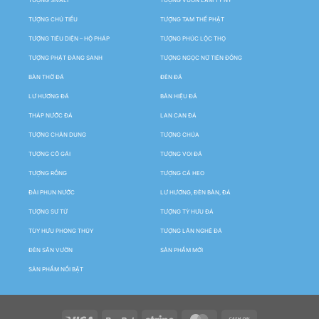
TƯỢNG SIVALI
TƯỢNG VƯỜN LÂM TỲ NY
TƯỢNG CHÚ TIỂU
TƯỢNG TAM THẾ PHẬT
TƯỢNG TIÊU DIỆN – HỘ PHÁP
TƯỢNG PHÚC LỘC THỌ
TƯỢNG PHẬT ĐẢNG SANH
TƯỢNG NGỌC NỮ TIÊN ĐỒNG
BÀN THỜ ĐÁ
ĐÈN ĐÁ
LƯ HƯƠNG ĐÁ
BẢN HIỆU ĐÁ
THÁP NƯỚC ĐÁ
LAN CAN ĐÁ
TƯỢNG CHÂN DUNG
TƯỢNG CHÚA
TƯỢNG CÔ GÁI
TƯỢNG VOI ĐÁ
TƯỢNG RỒNG
TƯỢNG CÁ HEO
ĐÀI PHUN NƯỚC
LƯ HƯƠNG, ĐÈN BÀN, ĐÁ
TƯỢNG SƯ TỬ
TƯỢNG TỲ HƯU ĐÁ
TÙY HƯU PHONG THỦY
TƯỢNG LÂN NGHÊ ĐÁ
ĐÈN SÂN VƯỜN
SẢN PHẨM MỚI
SẢN PHẨM NỔI BẬT