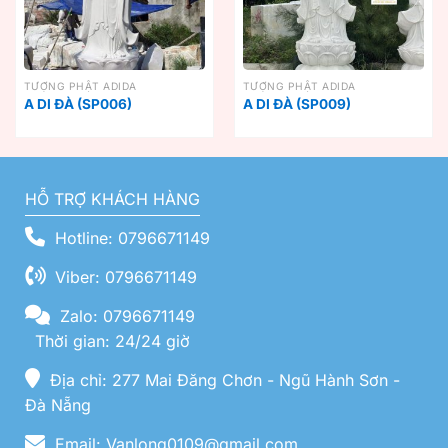
TƯỢNG PHẬT ADIDA
TƯỢNG PHẬT ADIDA
A DI ĐÀ (SP006)
A DI ĐÀ (SP009)
HỖ TRỢ KHÁCH HÀNG
Hotline: 0796671149
Viber: 0796671149
Zalo: 0796671149
Thời gian: 24/24 giờ
Địa chỉ: 277 Mai Đăng Chơn - Ngũ Hành Sơn -
Đà Nẵng
Email: Vanlong0109@gmail.com