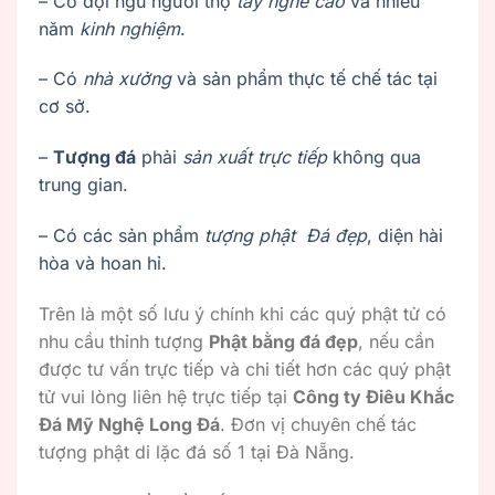
– Có đội ngũ người thợ
tay nghề cao
và nhiều
năm
kinh nghiệm
.
– Có
nhà xưởng
và sản phẩm thực tế chế tác tại
cơ sở.
–
Tượng đá
phải
sản xuất trực tiếp
không qua
trung gian.
– Có các sản phẩm
tượng phật Đá đẹp
, diện hài
hòa và hoan hỉ.
Trên là một số lưu ý chính khi các quý phật tử có
nhu cầu thỉnh tượng
Phật bằng đá đẹp
, nếu cần
được tư vấn trực tiếp và chi tiết hơn các quý phật
tử vui lòng liên hệ trực tiếp tại
Công ty Điêu Khắc
Đá Mỹ Nghệ Long Đá
. Đơn vị chuyên chế tác
tượng phật di lặc đá số 1 tại Đà Nẵng.