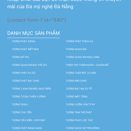
mãi của Đá mỹ nghệ Đà Nẵng
[contact-form-7 id="840"]
DANH MỤC SẢN PHẨM
TƯỢNG PHẬT ADIDA
TƯỢNG PHẬT THÍCH CA
TƯỢNG PHẬT NIẾT BÀN
TƯỢNG QUAN ÂM
TƯỢNG BỒ TÁC
TƯỢNG QUAN ÂM NGỰ LONG
TƯỢNG QUAN ÂM ĐẠI THẾ CHÍ
THIÊN THỦ THIÊN NHÃN – CHUẨN ĐỀ
TƯỢNG PHẬT DI LẶC
TƯỢNG THẬP BÁT LA HÁN
TƯỢNG PHẬT ĐỊA TẠNG
TƯỢNG KIM CANG
TƯỢNG 5 ANH EM KIỀU NHƯ TRẦN
TƯỢNG ĐẠT MA SƯ TỔ
TƯỢNG TỨ ĐẠI THIÊN VƯƠNG
TƯỢNG MẬT TÔNG
TƯỢNG SIVALI
TƯỢNG VƯỜN LÂM TỲ NY
TƯỢNG CHÚ TIỂU
TƯỢNG TAM THẾ PHẬT
TƯỢNG TIÊU DIỆN – HỘ PHÁP
TƯỢNG PHÚC LỘC THỌ
TƯỢNG PHẬT ĐẢNG SANH
TƯỢNG NGỌC NỮ TIÊN ĐỒNG