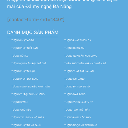
mãi của Đá mỹ nghệ Đà Nẵng
[contact-form-7 id="840"]
DANH MỤC SẢN PHẨM
TƯỢNG PHẬT ADIDA
TƯỢNG PHẬT THÍCH CA
TƯỢNG PHẬT NIẾT BÀN
TƯỢNG QUAN ÂM
TƯỢNG BỒ TÁC
TƯỢNG QUAN ÂM NGỰ LONG
TƯỢNG QUAN ÂM ĐẠI THẾ CHÍ
THIÊN THỦ THIÊN NHÃN – CHUẨN ĐỀ
TƯỢNG PHẬT DI LẶC
TƯỢNG THẬP BÁT LA HÁN
TƯỢNG PHẬT ĐỊA TẠNG
TƯỢNG KIM CANG
TƯỢNG 5 ANH EM KIỀU NHƯ TRẦN
TƯỢNG ĐẠT MA SƯ TỔ
TƯỢNG TỨ ĐẠI THIÊN VƯƠNG
TƯỢNG MẬT TÔNG
TƯỢNG SIVALI
TƯỢNG VƯỜN LÂM TỲ NY
TƯỢNG CHÚ TIỂU
TƯỢNG TAM THẾ PHẬT
TƯỢNG TIÊU DIỆN – HỘ PHÁP
TƯỢNG PHÚC LỘC THỌ
TƯỢNG PHẬT ĐẢNG SANH
TƯỢNG NGỌC NỮ TIÊN ĐỒNG