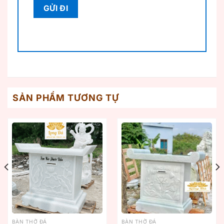
SẢN PHẨM TƯƠNG TỰ
BÀN THỜ ĐÁ
BÀN THỜ ĐÁ