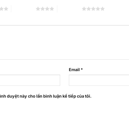
4 trên 5 sao
5 trên 5 sao
Email
*
ình duyệt này cho lần bình luận kế tiếp của tôi.