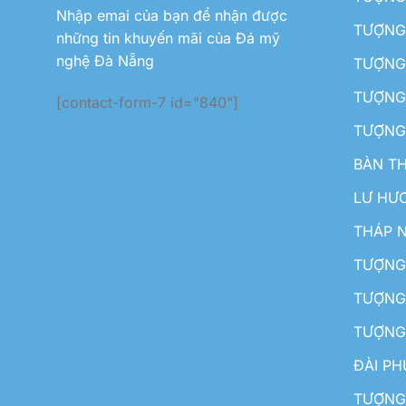
Nhập emai của bạn để nhận được
TƯỢNG 
những tin khuyến mãi của Đá mỹ
nghệ Đà Nẵng
TƯỢNG
TƯỢNG 
[contact-form-7 id="840"]
TƯỢNG
BÀN T
LƯ HƯ
THÁP 
TƯỢNG
TƯỢNG
TƯỢNG
ĐÀI P
TƯỢNG