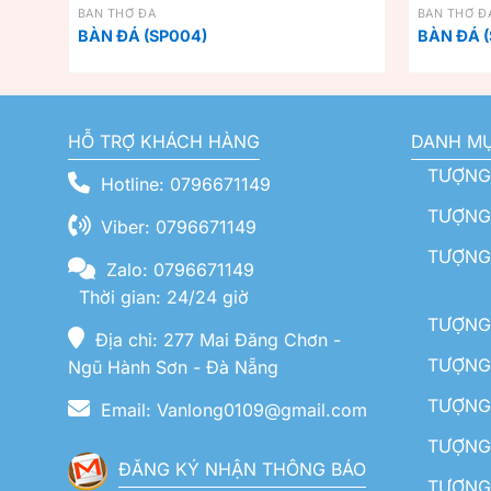
BÀN THỜ ĐÁ
BÀN THỜ Đ
BÀN ĐÁ (SP004)
BÀN ĐÁ (
HỖ TRỢ KHÁCH HÀNG
DANH M
TƯỢNG
Hotline: 0796671149
TƯỢNG 
Viber: 0796671149
TƯỢNG
Zalo: 0796671149
Thời gian: 24/24 giờ
TƯỢNG 
Địa chỉ: 277 Mai Đăng Chơn -
TƯỢNG 
Ngũ Hành Sơn - Đà Nẵng
TƯỢNG
Email: Vanlong0109@gmail.com
TƯỢNG 
ĐĂNG KÝ NHẬN THÔNG BÁO
TƯỢNG 