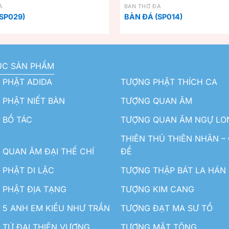
Á
BÀN THỜ ĐÁ
SP029)
BÀN ĐÁ (SP014)
ỤC SẢN PHẨM
 PHẬT ADIDA
TƯỢNG PHẬT THÍCH CA
PHẬT NIẾT BÀN
TƯỢNG QUAN ÂM
 BỒ TÁC
TƯỢNG QUAN ÂM NGỰ LO
THIÊN THỦ THIÊN NHÃN –
QUAN ÂM ĐẠI THẾ CHÍ
ĐỀ
PHẬT DI LẶC
TƯỢNG THẬP BÁT LA HÁN
 PHẬT ĐỊA TẠNG
TƯỢNG KIM CANG
5 ANH EM KIỀU NHƯ TRẦN
TƯỢNG ĐẠT MA SƯ TỔ
TỨ ĐẠI THIÊN VƯƠNG
TƯỢNG MẬT TÔNG