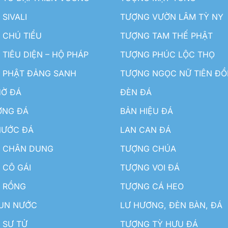
SIVALI
TƯỢNG VƯỜN LÂM TỲ NY
 CHÚ TIỂU
TƯỢNG TAM THẾ PHẬT
TIÊU DIỆN – HỘ PHÁP
TƯỢNG PHÚC LỘC THỌ
 PHẬT ĐẢNG SANH
TƯỢNG NGỌC NỮ TIÊN Đ
HỜ ĐÁ
ĐÈN ĐÁ
ƠNG ĐÁ
BẢN HIỆU ĐÁ
NƯỚC ĐÁ
LAN CAN ĐÁ
 CHÂN DUNG
TƯỢNG CHÚA
 CÔ GÁI
TƯỢNG VOI ĐÁ
 RỒNG
TƯỢNG CÁ HEO
HUN NƯỚC
LƯ HƯƠNG, ĐÈN BÀN, ĐÁ
 SƯ TỬ
TƯỢNG TỲ HƯU ĐÁ