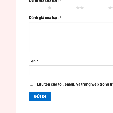
Đánh giá của bạn
*
1 trên 5 sao
2 trên 5 sao
3 trên 5 sao
Đánh giá của bạn
*
Tên
*
Lưu tên của tôi, email, và trang web trong tr