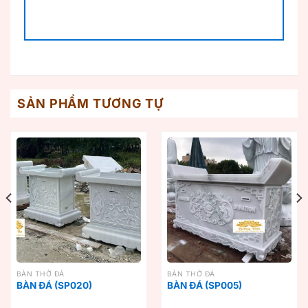
SẢN PHẨM TƯƠNG TỰ
BÀN THỜ ĐÁ
BÀN THỜ ĐÁ
BÀN ĐÁ (SP020)
BÀN ĐÁ (SP005)