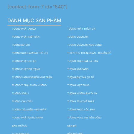
[contact-form-7 id="840"]
DANH MỤC SẢN PHẨM
TƯỢNG PHẬT ADIDA
TƯỢNG PHẬT THÍCH CA
TƯỢNG PHẬT NIẾT BÀN
TƯỢNG QUAN ÂM
TƯỢNG BỒ TÁC
TƯỢNG QUAN ÂM NGỰ LONG
TƯỢNG QUAN ÂM ĐẠI THẾ CHÍ
THIÊN THỦ THIÊN NHÃN – CHUẨN ĐỀ
TƯỢNG PHẬT DI LẶC
TƯỢNG THẬP BÁT LA HÁN
TƯỢNG PHẬT ĐỊA TẠNG
TƯỢNG KIM CANG
TƯỢNG 5 ANH EM KIỀU NHƯ TRẦN
TƯỢNG ĐẠT MA SƯ TỔ
TƯỢNG TỨ ĐẠI THIÊN VƯƠNG
TƯỢNG MẬT TÔNG
TƯỢNG SIVALI
TƯỢNG VƯỜN LÂM TỲ NY
TƯỢNG CHÚ TIỂU
TƯỢNG TAM THẾ PHẬT
TƯỢNG TIÊU DIỆN – HỘ PHÁP
TƯỢNG PHÚC LỘC THỌ
TƯỢNG PHẬT ĐẢNG SANH
TƯỢNG NGỌC NỮ TIÊN ĐỒNG
BÀN THỜ ĐÁ
ĐÈN ĐÁ
LƯ HƯƠNG ĐÁ
BẢN HIỆU ĐÁ