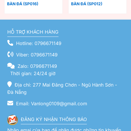
BÀN ĐÁ (SP016)
BÀN ĐÁ (SP012)
HỖ TRỢ KHÁCH HÀNG
Hotline: 0796671149
Viber: 0796671149
Zalo: 0796671149
Thời gian: 24/24 giờ
Địa chỉ: 277 Mai Đăng Chơn - Ngũ Hành Sơn -
Đà Nẵng
Email: Vanlong0109@gmail.com
ĐĂNG KÝ NHẬN THÔNG BÁO
Nhập emai của bạn để nhận được những tin khuyến