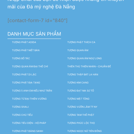
mãi của Đá mỹ nghệ Đà Nẵng
[contact-form-7 id="840"]
DANH MỤC SẢN PHẨM
TƯỢNG PHẬT ADIDA
TƯỢNG PHẬT THÍCH CA
TƯỢNG PHẬT NIẾT BÀN
TƯỢNG QUAN ÂM
TƯỢNG BỒ TÁC
TƯỢNG QUAN ÂM NGỰ LONG
TƯỢNG QUAN ÂM ĐẠI THẾ CHÍ
THIÊN THỦ THIÊN NHÃN – CHUẨN ĐỀ
TƯỢNG PHẬT DI LẶC
TƯỢNG THẬP BÁT LA HÁN
TƯỢNG PHẬT ĐỊA TẠNG
TƯỢNG KIM CANG
TƯỢNG 5 ANH EM KIỀU NHƯ TRẦN
TƯỢNG ĐẠT MA SƯ TỔ
TƯỢNG TỨ ĐẠI THIÊN VƯƠNG
TƯỢNG MẬT TÔNG
TƯỢNG SIVALI
TƯỢNG VƯỜN LÂM TỲ NY
TƯỢNG CHÚ TIỂU
TƯỢNG TAM THẾ PHẬT
TƯỢNG TIÊU DIỆN – HỘ PHÁP
TƯỢNG PHÚC LỘC THỌ
TƯỢNG PHẬT ĐẢNG SANH
TƯỢNG NGỌC NỮ TIÊN ĐỒNG