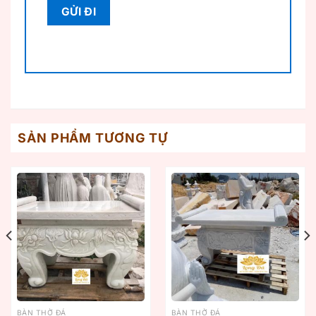
SẢN PHẨM TƯƠNG TỰ
BÀN THỜ ĐÁ
BÀN THỜ ĐÁ