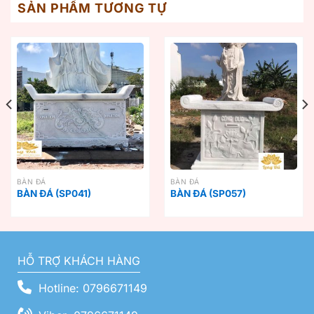
SẢN PHẨM TƯƠNG TỰ
BÀN ĐÁ
BÀN ĐÁ
BÀN ĐÁ (SP041)
BÀN ĐÁ (SP057)
HỖ TRỢ KHÁCH HÀNG
Hotline: 0796671149