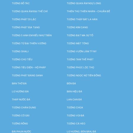
TƯỢNG BỒ TÁC
TƯỢNG QUAN ÂM NGỰ LONG
TƯỢNG QUAN ÂM ĐẠI THẾ CHÍ
THIÊN THỦ THIÊN NHÃN – CHUẨN ĐỀ
TƯỢNG PHẬT DI LẶC
TƯỢNG THẬP BÁT LA HÁN
TƯỢNG PHẬT ĐỊA TẠNG
TƯỢNG KIM CANG
TƯỢNG 5 ANH EM KIỀU NHƯ TRẦN
TƯỢNG ĐẠT MA SƯ TỔ
TƯỢNG TỨ ĐẠI THIÊN VƯƠNG
TƯỢNG MẬT TÔNG
TƯỢNG SIVALI
TƯỢNG VƯỜN LÂM TỲ NY
TƯỢNG CHÚ TIỂU
TƯỢNG TAM THẾ PHẬT
TƯỢNG TIÊU DIỆN – HỘ PHÁP
TƯỢNG PHÚC LỘC THỌ
TƯỢNG PHẬT ĐẢNG SANH
TƯỢNG NGỌC NỮ TIÊN ĐỒNG
BÀN THỜ ĐÁ
ĐÈN ĐÁ
LƯ HƯƠNG ĐÁ
BẢN HIỆU ĐÁ
THÁP NƯỚC ĐÁ
LAN CAN ĐÁ
TƯỢNG CHÂN DUNG
TƯỢNG CHÚA
TƯỢNG CÔ GÁI
TƯỢNG VOI ĐÁ
TƯỢNG RỒNG
TƯỢNG CÁ HEO
ĐÀI PHUN NƯỚC
LƯ HƯƠNG, ĐÈN BÀN, ĐÁ