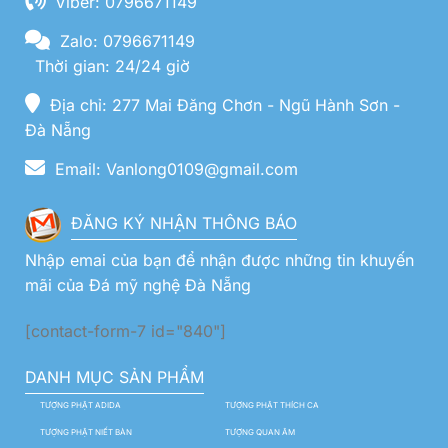
Viber: 0796671149
Zalo: 0796671149
Thời gian: 24/24 giờ
Địa chỉ: 277 Mai Đăng Chơn - Ngũ Hành Sơn -
Đà Nẵng
Email: Vanlong0109@gmail.com
ĐĂNG KÝ NHẬN THÔNG BÁO
Nhập emai của bạn để nhận được những tin khuyến
mãi của Đá mỹ nghệ Đà Nẵng
[contact-form-7 id="840"]
DANH MỤC SẢN PHẨM
TƯỢNG PHẬT ADIDA
TƯỢNG PHẬT THÍCH CA
TƯỢNG PHẬT NIẾT BÀN
TƯỢNG QUAN ÂM