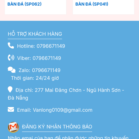
BÀN ĐÁ (SP062)
BÀN ĐÁ (SP041)
HỖ TRỢ KHÁCH HÀNG
Hotline: 0796671149
Viber: 0796671149
Zalo: 0796671149
Thời gian: 24/24 giờ
Địa chỉ: 277 Mai Đăng Chơn - Ngũ Hành Sơn -
Đà Nẵng
Email: Vanlong0109@gmail.com
ĐĂNG KÝ NHẬN THÔNG BÁO
Nhập emai của bạn để nhận được những tin khuyến