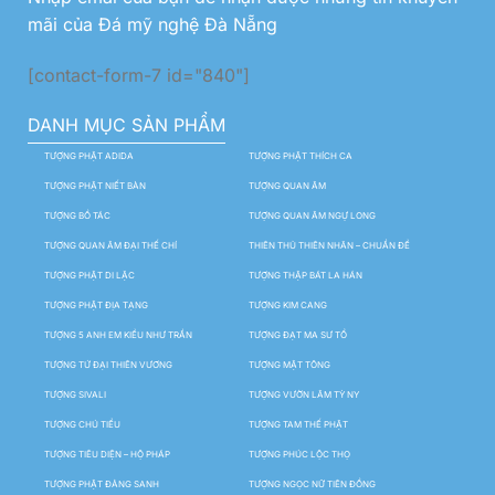
mãi của Đá mỹ nghệ Đà Nẵng
[contact-form-7 id="840"]
DANH MỤC SẢN PHẨM
TƯỢNG PHẬT ADIDA
TƯỢNG PHẬT THÍCH CA
TƯỢNG PHẬT NIẾT BÀN
TƯỢNG QUAN ÂM
TƯỢNG BỒ TÁC
TƯỢNG QUAN ÂM NGỰ LONG
TƯỢNG QUAN ÂM ĐẠI THẾ CHÍ
THIÊN THỦ THIÊN NHÃN – CHUẨN ĐỀ
TƯỢNG PHẬT DI LẶC
TƯỢNG THẬP BÁT LA HÁN
TƯỢNG PHẬT ĐỊA TẠNG
TƯỢNG KIM CANG
TƯỢNG 5 ANH EM KIỀU NHƯ TRẦN
TƯỢNG ĐẠT MA SƯ TỔ
TƯỢNG TỨ ĐẠI THIÊN VƯƠNG
TƯỢNG MẬT TÔNG
TƯỢNG SIVALI
TƯỢNG VƯỜN LÂM TỲ NY
TƯỢNG CHÚ TIỂU
TƯỢNG TAM THẾ PHẬT
TƯỢNG TIÊU DIỆN – HỘ PHÁP
TƯỢNG PHÚC LỘC THỌ
TƯỢNG PHẬT ĐẢNG SANH
TƯỢNG NGỌC NỮ TIÊN ĐỒNG