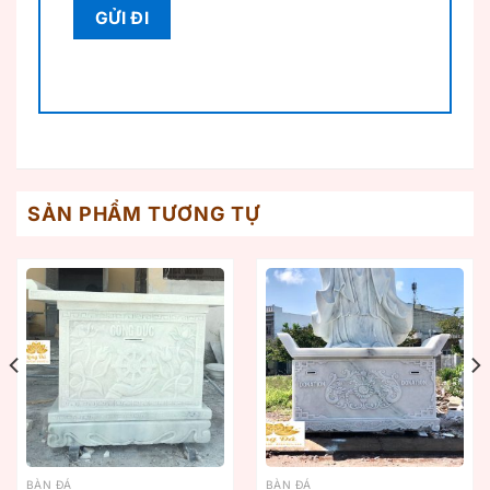
SẢN PHẨM TƯƠNG TỰ
BÀN ĐÁ
BÀN ĐÁ