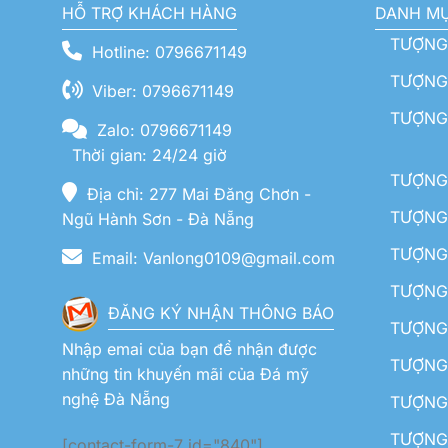
HỖ TRỢ KHÁCH HÀNG
DANH M
TƯỢNG
Hotline: 0796671149
TƯỢNG 
Viber: 0796671149
TƯỢNG
Zalo: 0796671149
Thời gian: 24/24 giờ
TƯỢNG 
Địa chỉ: 277 Mai Đăng Chơn -
TƯỢNG 
Ngũ Hành Sơn - Đà Nẵng
TƯỢNG
Email: Vanlong0109@gmail.com
TƯỢNG 
ĐĂNG KÝ NHẬN THÔNG BÁO
TƯỢNG 
Nhập emai của bạn để nhận được
TƯỢNG 
những tin khuyến mãi của Đá mỹ
nghệ Đà Nẵng
TƯỢNG
TƯỢNG 
[contact-form-7 id="840"]