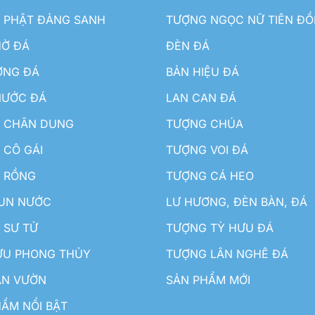
 PHẬT ĐẢNG SANH
TƯỢNG NGỌC NỮ TIÊN Đ
HỜ ĐÁ
ĐÈN ĐÁ
ƠNG ĐÁ
BẢN HIỆU ĐÁ
NƯỚC ĐÁ
LAN CAN ĐÁ
 CHÂN DUNG
TƯỢNG CHÚA
 CÔ GÁI
TƯỢNG VOI ĐÁ
 RỒNG
TƯỢNG CÁ HEO
HUN NƯỚC
LƯ HƯƠNG, ĐÈN BÀN, ĐÁ
 SƯ TỬ
TƯỢNG TỲ HƯU ĐÁ
ƯU PHONG THỦY
TƯỢNG LÂN NGHÊ ĐÁ
ÂN VƯỜN
SẢN PHẨM MỚI
ẨM NỔI BẬT