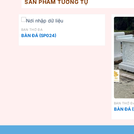
SẢN PHẨM TƯƠNG TỰ
BÀN THỜ ĐÁ
BÀN ĐÁ (SP024)
BÀN THỜ Đ
BÀN ĐÁ (