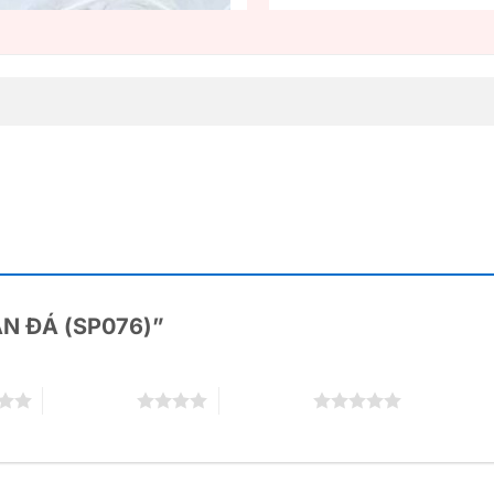
BÀN ĐÁ (SP076)”
4 trên 5 sao
5 trên 5 sao