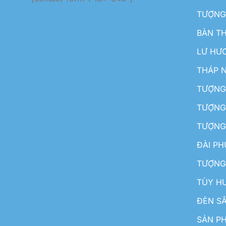
TƯỢNG
BÀN T
LƯ HƯ
THÁP 
TƯỢNG
TƯỢNG
TƯỢNG
ĐÀI P
TƯỢNG
TÙY H
ĐÈN S
SẢN PH