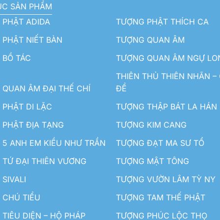
ỤC SẢN PHẨM
 PHẬT ADIDA
TƯỢNG PHẬT THÍCH CA
PHẬT NIẾT BÀN
TƯỢNG QUAN ÂM
 BỒ TÁC
TƯỢNG QUAN ÂM NGỰ LO
THIÊN THỦ THIÊN NHÃN –
QUAN ÂM ĐẠI THẾ CHÍ
ĐỀ
PHẬT DI LẶC
TƯỢNG THẬP BÁT LA HÁN
 PHẬT ĐỊA TẠNG
TƯỢNG KIM CANG
5 ANH EM KIỀU NHƯ TRẦN
TƯỢNG ĐẠT MA SƯ TỔ
TỨ ĐẠI THIÊN VƯƠNG
TƯỢNG MẬT TÔNG
SIVALI
TƯỢNG VƯỜN LÂM TỲ NY
 CHÚ TIỂU
TƯỢNG TAM THẾ PHẬT
TIÊU DIỆN – HỘ PHÁP
TƯỢNG PHÚC LỘC THỌ