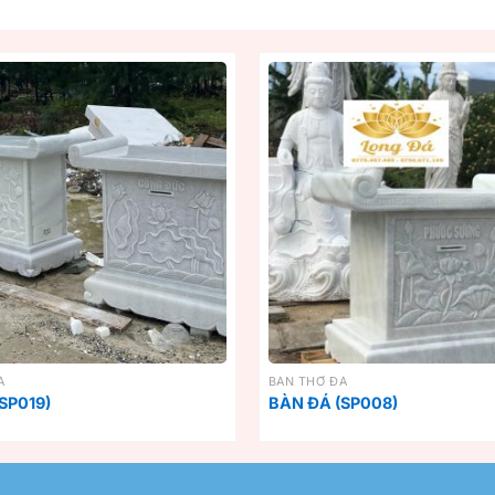
Á
BÀN THỜ ĐÁ
SP019)
BÀN ĐÁ (SP008)