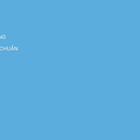
NG
 CHUẨN