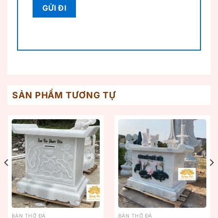
SẢN PHẨM TƯƠNG TỰ
BÀN THỜ ĐÁ
BÀN THỜ ĐÁ