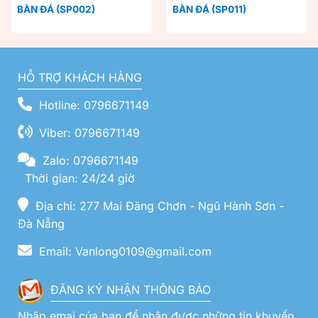
BÀN ĐÁ (SP002)
BÀN ĐÁ (SP011)
HỖ TRỢ KHÁCH HÀNG
Hotline: 0796671149
Viber: 0796671149
Zalo: 0796671149
Thời gian: 24/24 giờ
Địa chỉ: 277 Mai Đăng Chơn - Ngũ Hành Sơn -
Đà Nẵng
Email: Vanlong0109@gmail.com
ĐĂNG KÝ NHẬN THÔNG BÁO
Nhập emai của bạn để nhận được những tin khuyến