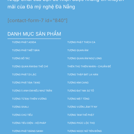
mãi của Đá mỹ nghệ Đà Nẵng
[contact-form-7 id="840"]
DANH MỤC SẢN PHẨM
TƯỢNG PHẬT ADIDA
TƯỢNG PHẬT THÍCH CA
TƯỢNG PHẬT NIẾT BÀN
TƯỢNG QUAN ÂM
TƯỢNG BỒ TÁC
TƯỢNG QUAN ÂM NGỰ LONG
TƯỢNG QUAN ÂM ĐẠI THẾ CHÍ
THIÊN THỦ THIÊN NHÃN – CHUẨN ĐỀ
TƯỢNG PHẬT DI LẶC
TƯỢNG THẬP BÁT LA HÁN
TƯỢNG PHẬT ĐỊA TẠNG
TƯỢNG KIM CANG
TƯỢNG 5 ANH EM KIỀU NHƯ TRẦN
TƯỢNG ĐẠT MA SƯ TỔ
TƯỢNG TỨ ĐẠI THIÊN VƯƠNG
TƯỢNG MẬT TÔNG
TƯỢNG SIVALI
TƯỢNG VƯỜN LÂM TỲ NY
TƯỢNG CHÚ TIỂU
TƯỢNG TAM THẾ PHẬT
TƯỢNG TIÊU DIỆN – HỘ PHÁP
TƯỢNG PHÚC LỘC THỌ
TƯỢNG PHẬT ĐẢNG SANH
TƯỢNG NGỌC NỮ TIÊN ĐỒNG