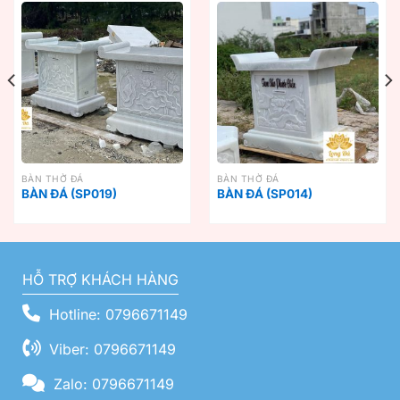
BÀN THỜ ĐÁ
BÀN THỜ ĐÁ
BÀN ĐÁ (SP019)
BÀN ĐÁ (SP014)
HỖ TRỢ KHÁCH HÀNG
Hotline: 0796671149
Viber: 0796671149
Zalo: 0796671149