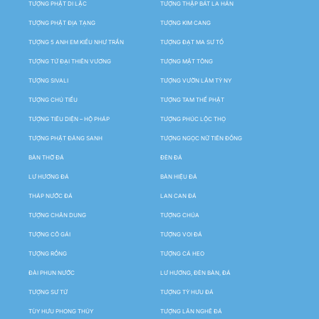
TƯỢNG PHẬT DI LẶC
TƯỢNG THẬP BÁT LA HÁN
TƯỢNG PHẬT ĐỊA TẠNG
TƯỢNG KIM CANG
TƯỢNG 5 ANH EM KIỀU NHƯ TRẦN
TƯỢNG ĐẠT MA SƯ TỔ
TƯỢNG TỨ ĐẠI THIÊN VƯƠNG
TƯỢNG MẬT TÔNG
TƯỢNG SIVALI
TƯỢNG VƯỜN LÂM TỲ NY
TƯỢNG CHÚ TIỂU
TƯỢNG TAM THẾ PHẬT
TƯỢNG TIÊU DIỆN – HỘ PHÁP
TƯỢNG PHÚC LỘC THỌ
TƯỢNG PHẬT ĐẢNG SANH
TƯỢNG NGỌC NỮ TIÊN ĐỒNG
BÀN THỜ ĐÁ
ĐÈN ĐÁ
LƯ HƯƠNG ĐÁ
BẢN HIỆU ĐÁ
THÁP NƯỚC ĐÁ
LAN CAN ĐÁ
TƯỢNG CHÂN DUNG
TƯỢNG CHÚA
TƯỢNG CÔ GÁI
TƯỢNG VOI ĐÁ
TƯỢNG RỒNG
TƯỢNG CÁ HEO
ĐÀI PHUN NƯỚC
LƯ HƯƠNG, ĐÈN BÀN, ĐÁ
TƯỢNG SƯ TỬ
TƯỢNG TỲ HƯU ĐÁ
TÙY HƯU PHONG THỦY
TƯỢNG LÂN NGHÊ ĐÁ