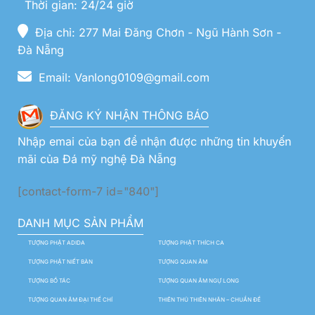
Thời gian: 24/24 giờ
Địa chỉ: 277 Mai Đăng Chơn - Ngũ Hành Sơn -
Đà Nẵng
Email: Vanlong0109@gmail.com
ĐĂNG KÝ NHẬN THÔNG BÁO
Nhập emai của bạn để nhận được những tin khuyến
mãi của Đá mỹ nghệ Đà Nẵng
[contact-form-7 id="840"]
DANH MỤC SẢN PHẨM
TƯỢNG PHẬT ADIDA
TƯỢNG PHẬT THÍCH CA
TƯỢNG PHẬT NIẾT BÀN
TƯỢNG QUAN ÂM
TƯỢNG BỒ TÁC
TƯỢNG QUAN ÂM NGỰ LONG
TƯỢNG QUAN ÂM ĐẠI THẾ CHÍ
THIÊN THỦ THIÊN NHÃN – CHUẨN ĐỀ