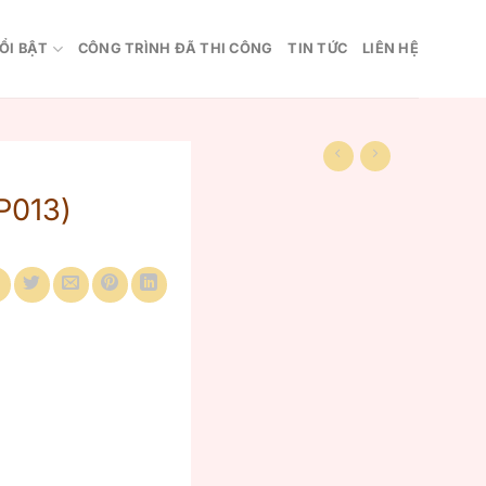
ỔI BẬT
CÔNG TRÌNH ĐÃ THI CÔNG
TIN TỨC
LIÊN HỆ
P013)