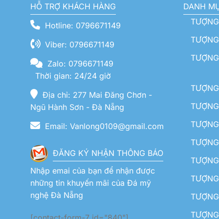
HỖ TRỢ KHÁCH HÀNG
DANH M
TƯỢNG
Hotline: 0796671149
TƯỢNG 
Viber: 0796671149
TƯỢNG
Zalo: 0796671149
Thời gian: 24/24 giờ
TƯỢNG 
Địa chỉ: 277 Mai Đăng Chơn -
TƯỢNG 
Ngũ Hành Sơn - Đà Nẵng
TƯỢNG
Email: Vanlong0109@gmail.com
TƯỢNG 
ĐĂNG KÝ NHẬN THÔNG BÁO
TƯỢNG 
Nhập emai của bạn để nhận được
TƯỢNG 
những tin khuyến mãi của Đá mỹ
nghệ Đà Nẵng
TƯỢNG
TƯỢNG 
[contact-form-7 id="840"]