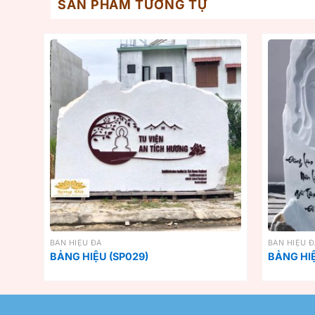
SẢN PHẨM TƯƠNG TỰ
BẢN HIỆU ĐÁ
BẢN HIỆU 
BẢNG HIỆU (SP029)
BẢNG HIỆ