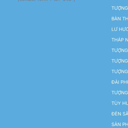
TƯỢNG
BÀN T
LƯ HƯ
THÁP 
TƯỢNG
TƯỢNG
TƯỢNG
ĐÀI P
TƯỢNG
TÙY H
ĐÈN S
SẢN PH