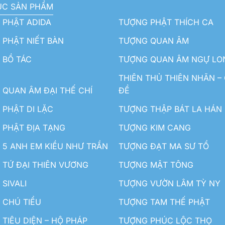
ỤC SẢN PHẨM
 PHẬT ADIDA
TƯỢNG PHẬT THÍCH CA
PHẬT NIẾT BÀN
TƯỢNG QUAN ÂM
 BỒ TÁC
TƯỢNG QUAN ÂM NGỰ LO
THIÊN THỦ THIÊN NHÃN –
QUAN ÂM ĐẠI THẾ CHÍ
ĐỀ
PHẬT DI LẶC
TƯỢNG THẬP BÁT LA HÁN
 PHẬT ĐỊA TẠNG
TƯỢNG KIM CANG
5 ANH EM KIỀU NHƯ TRẦN
TƯỢNG ĐẠT MA SƯ TỔ
TỨ ĐẠI THIÊN VƯƠNG
TƯỢNG MẬT TÔNG
SIVALI
TƯỢNG VƯỜN LÂM TỲ NY
 CHÚ TIỂU
TƯỢNG TAM THẾ PHẬT
TIÊU DIỆN – HỘ PHÁP
TƯỢNG PHÚC LỘC THỌ