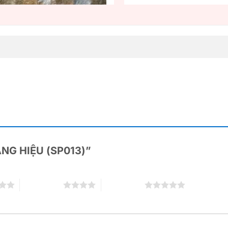
BẢNG HIỆU (SP013)”
4 trên 5 sao
5 trên 5 sao