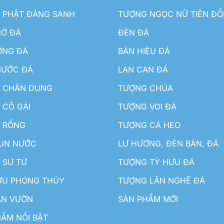
 PHẬT ĐẢNG SANH
TƯỢNG NGỌC NỮ TIÊN Đ
HỜ ĐÁ
ĐÈN ĐÁ
ƠNG ĐÁ
BẢN HIỆU ĐÁ
NƯỚC ĐÁ
LAN CAN ĐÁ
 CHÂN DUNG
TƯỢNG CHÚA
 CÔ GÁI
TƯỢNG VOI ĐÁ
 RỒNG
TƯỢNG CÁ HEO
HUN NƯỚC
LƯ HƯƠNG, ĐÈN BÀN, ĐÁ
 SƯ TỬ
TƯỢNG TỲ HƯU ĐÁ
ƯU PHONG THỦY
TƯỢNG LÂN NGHÊ ĐÁ
ÂN VƯỜN
SẢN PHẨM MỚI
ẨM NỔI BẬT