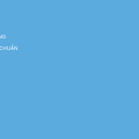
NG
 CHUẨN