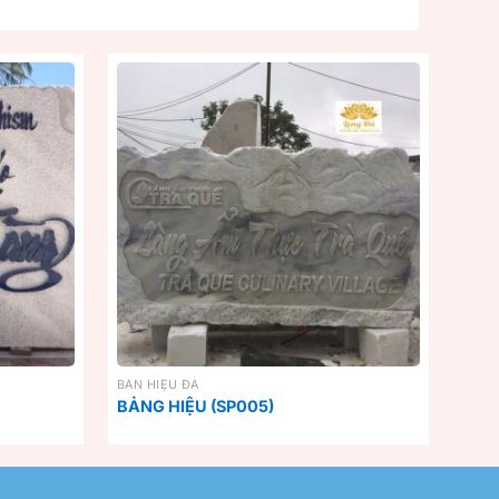
BẢN HIỆU ĐÁ
BẢNG HIỆU (SP005)