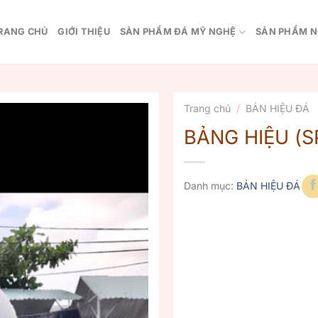
RANG CHỦ
GIỚI THIỆU
SẢN PHẨM ĐÁ MỸ NGHỆ
SẢN PHẨM N
Trang chủ
/
BẢN HIỆU ĐÁ
BẢNG HIỆU (S
Danh mục:
BẢN HIỆU ĐÁ