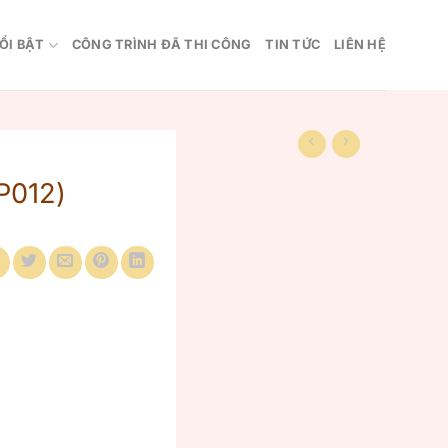
ỔI BẬT
CÔNG TRÌNH ĐÃ THI CÔNG
TIN TỨC
LIÊN HỆ
P012)