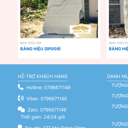
BẢN HIỆU ĐÁ
BẢN HIỆU 
BẢNG HIỆU (SP009)
BẢNG HIỆ
HỖ TRỢ KHÁCH HÀNG
DANH M
TƯỢNG
Hotline: 0796671149
TƯỢNG 
Viber: 0796671149
TƯỢNG
Zalo: 0796671149
Thời gian: 24/24 giờ
TƯỢNG 
Địa chỉ: 277 Mai Đăng Chơn -