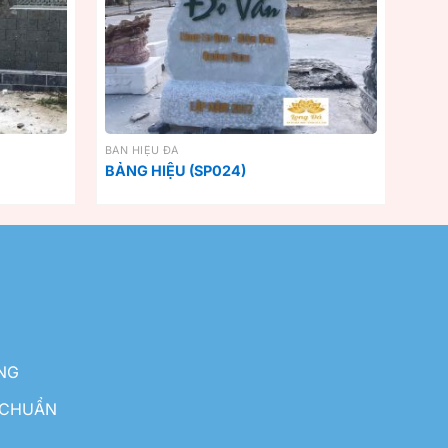
BẢN HIỆU ĐÁ
BẢNG HIỆU (SP024)
NG
 CHUẨN