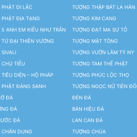
PHẬT DI LẶC
TƯỢNG THẬP BÁT LA HÁN
 PHẬT ĐỊA TẠNG
TƯỢNG KIM CANG
5 ANH EM KIỀU NHƯ TRẦN
TƯỢNG ĐẠT MA SƯ TỔ
TỨ ĐẠI THIÊN VƯƠNG
TƯỢNG MẬT TÔNG
SIVALI
TƯỢNG VƯỜN LÂM TỲ NY
 CHÚ TIỂU
TƯỢNG TAM THẾ PHẬT
TIÊU DIỆN – HỘ PHÁP
TƯỢNG PHÚC LỘC THỌ
 PHẬT ĐẢNG SANH
TƯỢNG NGỌC NỮ TIÊN Đ
HỜ ĐÁ
ĐÈN ĐÁ
ƠNG ĐÁ
BẢN HIỆU ĐÁ
NƯỚC ĐÁ
LAN CAN ĐÁ
 CHÂN DUNG
TƯỢNG CHÚA