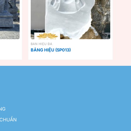
BẢN HIỆU ĐÁ
BẢNG HIỆU (SP013)
NG
 CHUẨN