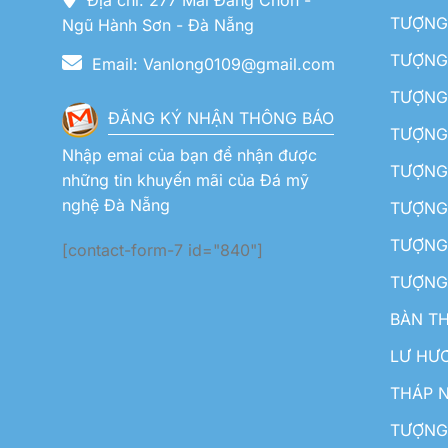
TƯỢNG 
Ngũ Hành Sơn - Đà Nẵng
TƯỢNG
Email: Vanlong0109@gmail.com
TƯỢNG 
ĐĂNG KÝ NHẬN THÔNG BÁO
TƯỢNG 
Nhập emai của bạn để nhận được
TƯỢNG 
những tin khuyến mãi của Đá mỹ
nghệ Đà Nẵng
TƯỢNG
TƯỢNG 
[contact-form-7 id="840"]
TƯỢNG
BÀN T
LƯ HƯ
THÁP 
TƯỢNG