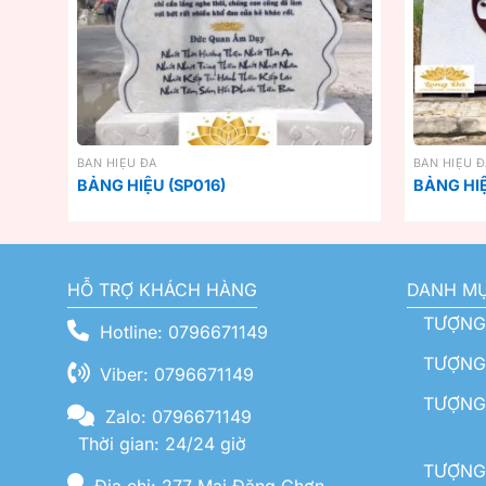
BẢN HIỆU ĐÁ
BẢN HIỆU 
BẢNG HIỆU (SP016)
BẢNG HIỆ
HỖ TRỢ KHÁCH HÀNG
DANH M
TƯỢNG
Hotline: 0796671149
TƯỢNG 
Viber: 0796671149
TƯỢNG
Zalo: 0796671149
Thời gian: 24/24 giờ
TƯỢNG 
Địa chỉ: 277 Mai Đăng Chơn -