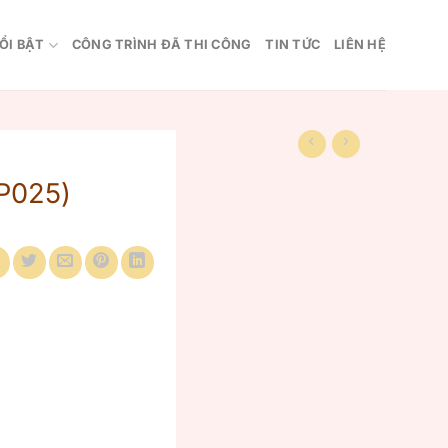
ỔI BẬT
CÔNG TRÌNH ĐÃ THI CÔNG
TIN TỨC
LIÊN HỆ
P025)