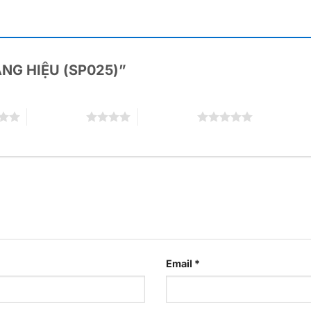
BẢNG HIỆU (SP025)”
4 trên 5 sao
5 trên 5 sao
Email
*