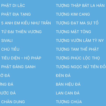
PHẬT DI LẶC
TƯỢNG THẬP BÁT LA HÁN
 PHẬT ĐỊA TẠNG
TƯỢNG KIM CANG
5 ANH EM KIỀU NHƯ TRẦN
TƯỢNG ĐẠT MA SƯ TỔ
TỨ ĐẠI THIÊN VƯƠNG
TƯỢNG MẬT TÔNG
SIVALI
TƯỢNG VƯỜN LÂM TỲ NY
 CHÚ TIỂU
TƯỢNG TAM THẾ PHẬT
TIÊU DIỆN – HỘ PHÁP
TƯỢNG PHÚC LỘC THỌ
 PHẬT ĐẢNG SANH
TƯỢNG NGỌC NỮ TIÊN Đ
HỜ ĐÁ
ĐÈN ĐÁ
ƠNG ĐÁ
BẢN HIỆU ĐÁ
NƯỚC ĐÁ
LAN CAN ĐÁ
 CHÂN DUNG
TƯỢNG CHÚA