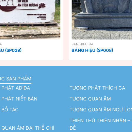
ĐÁ
BẢN HIỆU ĐÁ
U (SP029)
BẢNG HIỆU (SP008)
ỤC SẢN PHẨM
 PHẬT ADIDA
TƯỢNG PHẬT THÍCH CA
PHẬT NIẾT BÀN
TƯỢNG QUAN ÂM
 BỒ TÁC
TƯỢNG QUAN ÂM NGỰ LO
THIÊN THỦ THIÊN NHÃN –
QUAN ÂM ĐẠI THẾ CHÍ
ĐỀ