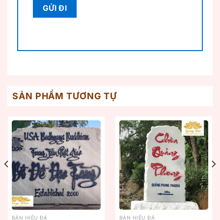
SẢN PHẨM TƯƠNG TỰ
BẢN HIỆU ĐÁ
BẢN HIỆU ĐÁ