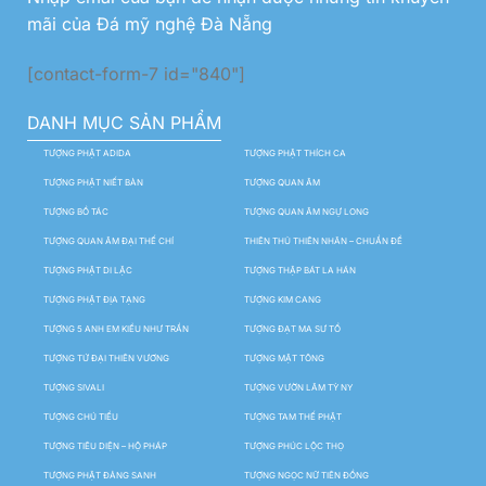
mãi của Đá mỹ nghệ Đà Nẵng
[contact-form-7 id="840"]
DANH MỤC SẢN PHẨM
TƯỢNG PHẬT ADIDA
TƯỢNG PHẬT THÍCH CA
TƯỢNG PHẬT NIẾT BÀN
TƯỢNG QUAN ÂM
TƯỢNG BỒ TÁC
TƯỢNG QUAN ÂM NGỰ LONG
TƯỢNG QUAN ÂM ĐẠI THẾ CHÍ
THIÊN THỦ THIÊN NHÃN – CHUẨN ĐỀ
TƯỢNG PHẬT DI LẶC
TƯỢNG THẬP BÁT LA HÁN
TƯỢNG PHẬT ĐỊA TẠNG
TƯỢNG KIM CANG
TƯỢNG 5 ANH EM KIỀU NHƯ TRẦN
TƯỢNG ĐẠT MA SƯ TỔ
TƯỢNG TỨ ĐẠI THIÊN VƯƠNG
TƯỢNG MẬT TÔNG
TƯỢNG SIVALI
TƯỢNG VƯỜN LÂM TỲ NY
TƯỢNG CHÚ TIỂU
TƯỢNG TAM THẾ PHẬT
TƯỢNG TIÊU DIỆN – HỘ PHÁP
TƯỢNG PHÚC LỘC THỌ
TƯỢNG PHẬT ĐẢNG SANH
TƯỢNG NGỌC NỮ TIÊN ĐỒNG