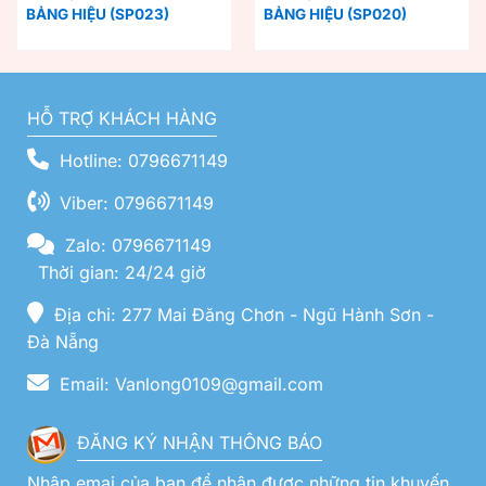
BẢNG HIỆU (SP023)
BẢNG HIỆU (SP020)
HỖ TRỢ KHÁCH HÀNG
Hotline: 0796671149
Viber: 0796671149
Zalo: 0796671149
Thời gian: 24/24 giờ
Địa chỉ: 277 Mai Đăng Chơn - Ngũ Hành Sơn -
Đà Nẵng
Email: Vanlong0109@gmail.com
ĐĂNG KÝ NHẬN THÔNG BÁO
Nhập emai của bạn để nhận được những tin khuyến