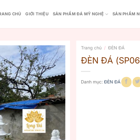
RANG CHỦ
GIỚI THIỆU
SẢN PHẨM ĐÁ MỸ NGHỆ
SẢN PHẨM N
Trang chủ
/
ĐÈN ĐÁ
ĐÈN ĐÁ (SP06
Danh mục:
ĐÈN ĐÁ