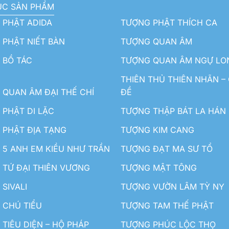
ỤC SẢN PHẨM
 PHẬT ADIDA
TƯỢNG PHẬT THÍCH CA
PHẬT NIẾT BÀN
TƯỢNG QUAN ÂM
 BỒ TÁC
TƯỢNG QUAN ÂM NGỰ LO
THIÊN THỦ THIÊN NHÃN –
QUAN ÂM ĐẠI THẾ CHÍ
ĐỀ
PHẬT DI LẶC
TƯỢNG THẬP BÁT LA HÁN
 PHẬT ĐỊA TẠNG
TƯỢNG KIM CANG
5 ANH EM KIỀU NHƯ TRẦN
TƯỢNG ĐẠT MA SƯ TỔ
TỨ ĐẠI THIÊN VƯƠNG
TƯỢNG MẬT TÔNG
SIVALI
TƯỢNG VƯỜN LÂM TỲ NY
 CHÚ TIỂU
TƯỢNG TAM THẾ PHẬT
TIÊU DIỆN – HỘ PHÁP
TƯỢNG PHÚC LỘC THỌ