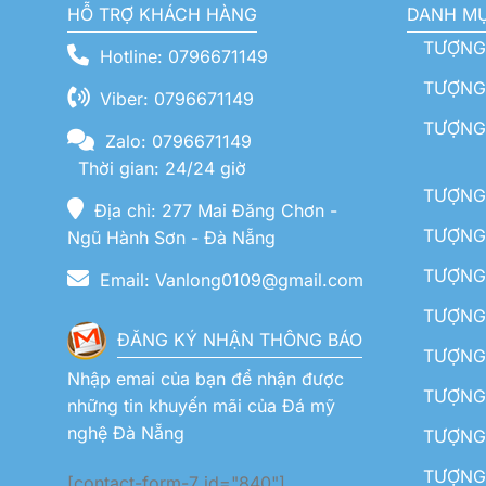
HỖ TRỢ KHÁCH HÀNG
DANH M
TƯỢNG
Hotline: 0796671149
TƯỢNG 
Viber: 0796671149
TƯỢNG
Zalo: 0796671149
Thời gian: 24/24 giờ
TƯỢNG 
Địa chỉ: 277 Mai Đăng Chơn -
TƯỢNG 
Ngũ Hành Sơn - Đà Nẵng
TƯỢNG
Email: Vanlong0109@gmail.com
TƯỢNG 
ĐĂNG KÝ NHẬN THÔNG BÁO
TƯỢNG 
Nhập emai của bạn để nhận được
TƯỢNG 
những tin khuyến mãi của Đá mỹ
nghệ Đà Nẵng
TƯỢNG
TƯỢNG 
[contact-form-7 id="840"]