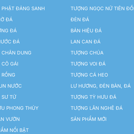
 PHẬT ĐẢNG SANH
TƯỢNG NGỌC NỮ TIÊN Đ
HỜ ĐÁ
ĐÈN ĐÁ
ƠNG ĐÁ
BẢN HIỆU ĐÁ
NƯỚC ĐÁ
LAN CAN ĐÁ
 CHÂN DUNG
TƯỢNG CHÚA
 CÔ GÁI
TƯỢNG VOI ĐÁ
 RỒNG
TƯỢNG CÁ HEO
HUN NƯỚC
LƯ HƯƠNG, ĐÈN BÀN, ĐÁ
 SƯ TỬ
TƯỢNG TỲ HƯU ĐÁ
ƯU PHONG THỦY
TƯỢNG LÂN NGHÊ ĐÁ
ÂN VƯỜN
SẢN PHẨM MỚI
ẨM NỔI BẬT