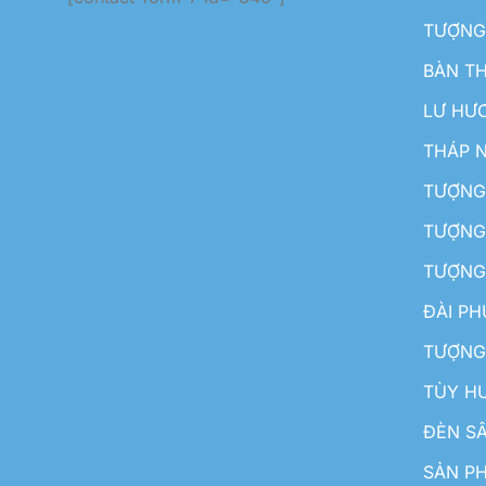
TƯỢNG
BÀN T
LƯ HƯ
THÁP 
TƯỢNG
TƯỢNG
TƯỢNG
ĐÀI P
TƯỢNG
TÙY H
ĐÈN S
SẢN PH