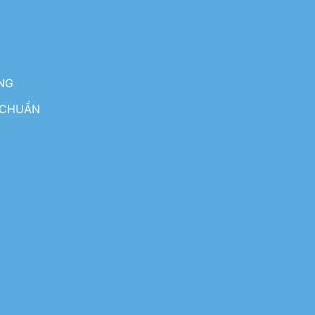
NG
 CHUẨN