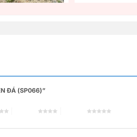
ĐÈN ĐÁ (SP066)”
4 trên 5 sao
5 trên 5 sao