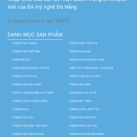
mãi của Đá mỹ nghệ Đà Nẵng
[contact-form-7 id="840"]
DANH MỤC SẢN PHẨM
TƯỢNG PHẬT ADIDA
TƯỢNG PHẬT THÍCH CA
TƯỢNG PHẬT NIẾT BÀN
TƯỢNG QUAN ÂM
TƯỢNG BỒ TÁC
TƯỢNG QUAN ÂM NGỰ LONG
TƯỢNG QUAN ÂM ĐẠI THẾ CHÍ
THIÊN THỦ THIÊN NHÃN – CHUẨN ĐỀ
TƯỢNG PHẬT DI LẶC
TƯỢNG THẬP BÁT LA HÁN
TƯỢNG PHẬT ĐỊA TẠNG
TƯỢNG KIM CANG
TƯỢNG 5 ANH EM KIỀU NHƯ TRẦN
TƯỢNG ĐẠT MA SƯ TỔ
TƯỢNG TỨ ĐẠI THIÊN VƯƠNG
TƯỢNG MẬT TÔNG
TƯỢNG SIVALI
TƯỢNG VƯỜN LÂM TỲ NY
TƯỢNG CHÚ TIỂU
TƯỢNG TAM THẾ PHẬT
TƯỢNG TIÊU DIỆN – HỘ PHÁP
TƯỢNG PHÚC LỘC THỌ
TƯỢNG PHẬT ĐẢNG SANH
TƯỢNG NGỌC NỮ TIÊN ĐỒNG