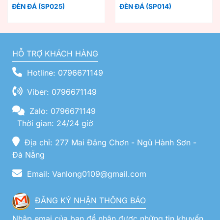
ĐÈN ĐÁ (SP025)
ĐÈN ĐÁ (SP014)
HỖ TRỢ KHÁCH HÀNG
Hotline: 0796671149
Viber: 0796671149
Zalo: 0796671149
Thời gian: 24/24 giờ
Địa chỉ: 277 Mai Đăng Chơn - Ngũ Hành Sơn -
Đà Nẵng
Email: Vanlong0109@gmail.com
ĐĂNG KÝ NHẬN THÔNG BÁO
Nhập emai của bạn để nhận được những tin khuyến