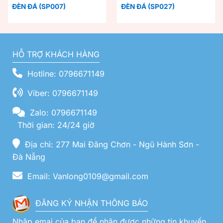
ĐÈN ĐÁ (SP007)
ĐÈN ĐÁ (SP027)
HỖ TRỢ KHÁCH HÀNG
Hotline: 0796671149
Viber: 0796671149
Zalo: 0796671149
Thời gian: 24/24 giờ
Địa chỉ: 277 Mai Đăng Chơn - Ngũ Hành Sơn -
Đà Nẵng
Email: Vanlong0109@gmail.com
ĐĂNG KÝ NHẬN THÔNG BÁO
Nhập emai của bạn để nhận được những tin khuyến