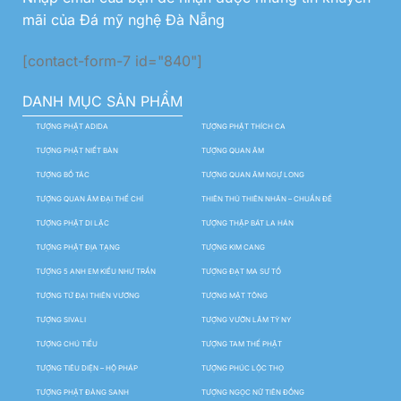
mãi của Đá mỹ nghệ Đà Nẵng
[contact-form-7 id="840"]
DANH MỤC SẢN PHẨM
TƯỢNG PHẬT ADIDA
TƯỢNG PHẬT THÍCH CA
TƯỢNG PHẬT NIẾT BÀN
TƯỢNG QUAN ÂM
TƯỢNG BỒ TÁC
TƯỢNG QUAN ÂM NGỰ LONG
TƯỢNG QUAN ÂM ĐẠI THẾ CHÍ
THIÊN THỦ THIÊN NHÃN – CHUẨN ĐỀ
TƯỢNG PHẬT DI LẶC
TƯỢNG THẬP BÁT LA HÁN
TƯỢNG PHẬT ĐỊA TẠNG
TƯỢNG KIM CANG
TƯỢNG 5 ANH EM KIỀU NHƯ TRẦN
TƯỢNG ĐẠT MA SƯ TỔ
TƯỢNG TỨ ĐẠI THIÊN VƯƠNG
TƯỢNG MẬT TÔNG
TƯỢNG SIVALI
TƯỢNG VƯỜN LÂM TỲ NY
TƯỢNG CHÚ TIỂU
TƯỢNG TAM THẾ PHẬT
TƯỢNG TIÊU DIỆN – HỘ PHÁP
TƯỢNG PHÚC LỘC THỌ
TƯỢNG PHẬT ĐẢNG SANH
TƯỢNG NGỌC NỮ TIÊN ĐỒNG