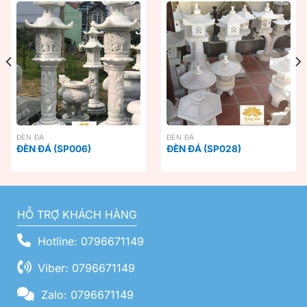
ĐÈN ĐÁ
ĐÈN ĐÁ
ĐÈN ĐÁ (SP006)
ĐÈN ĐÁ (SP028)
HỖ TRỢ KHÁCH HÀNG
Hotline: 0796671149
Viber: 0796671149
Zalo: 0796671149