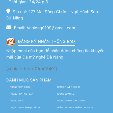
Thời gian: 24/24 giờ
Địa chỉ: 277 Mai Đăng Chơn - Ngũ Hành Sơn -
Đà Nẵng
Email: Vanlong0109@gmail.com
ĐĂNG KÝ NHẬN THÔNG BÁO
Nhập emai của bạn để nhận được những tin khuyến
mãi của Đá mỹ nghệ Đà Nẵng
[contact-form-7 id="840"]
DANH MỤC SẢN PHẨM
TƯỢNG PHẬT ADIDA
TƯỢNG PHẬT THÍCH CA
TƯỢNG PHẬT NIẾT BÀN
TƯỢNG QUAN ÂM
TƯỢNG BỒ TÁC
TƯỢNG QUAN ÂM NGỰ LONG
TƯỢNG QUAN ÂM ĐẠI THẾ CHÍ
THIÊN THỦ THIÊN NHÃN – CHUẨN ĐỀ