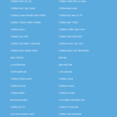
TƯỢNG PHẬT DI LẶC
TƯỢNG THẬP BÁT LA HÁN
TƯỢNG PHẬT ĐỊA TẠNG
TƯỢNG KIM CANG
TƯỢNG 5 ANH EM KIỀU NHƯ TRẦN
TƯỢNG ĐẠT MA SƯ TỔ
TƯỢNG TỨ ĐẠI THIÊN VƯƠNG
TƯỢNG MẬT TÔNG
TƯỢNG SIVALI
TƯỢNG VƯỜN LÂM TỲ NY
TƯỢNG CHÚ TIỂU
TƯỢNG TAM THẾ PHẬT
TƯỢNG TIÊU DIỆN – HỘ PHÁP
TƯỢNG PHÚC LỘC THỌ
TƯỢNG PHẬT ĐẢNG SANH
TƯỢNG NGỌC NỮ TIÊN ĐỒNG
BÀN THỜ ĐÁ
ĐÈN ĐÁ
LƯ HƯƠNG ĐÁ
BẢN HIỆU ĐÁ
THÁP NƯỚC ĐÁ
LAN CAN ĐÁ
TƯỢNG CHÂN DUNG
TƯỢNG CHÚA
TƯỢNG CÔ GÁI
TƯỢNG VOI ĐÁ
TƯỢNG RỒNG
TƯỢNG CÁ HEO
ĐÀI PHUN NƯỚC
LƯ HƯƠNG, ĐÈN BÀN, ĐÁ
TƯỢNG SƯ TỬ
TƯỢNG TỲ HƯU ĐÁ
TÙY HƯU PHONG THỦY
TƯỢNG LÂN NGHÊ ĐÁ